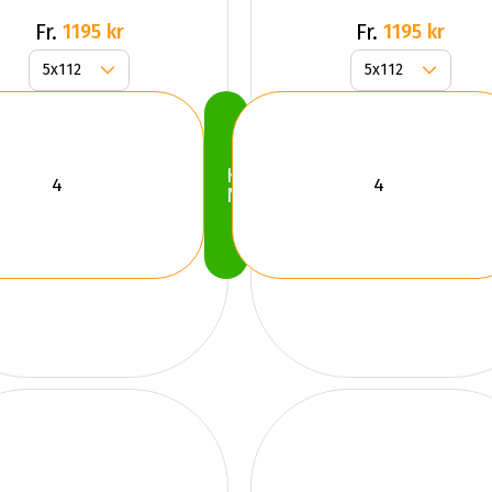
Black
Fr.
Fr.
1195 kr
1195 kr
Köp
Nu