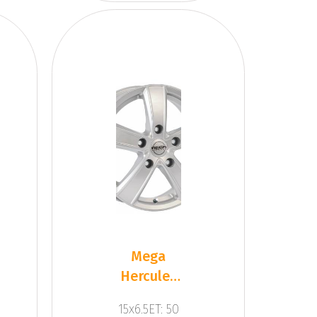
Mega
Hercules
5 Silver
15x6.5ET: 50