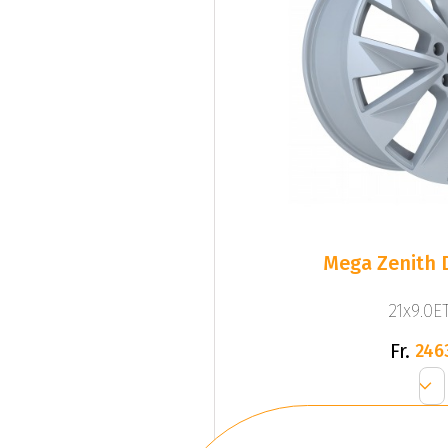
Mega Zenith D
21x9.0ET
Fr.
246