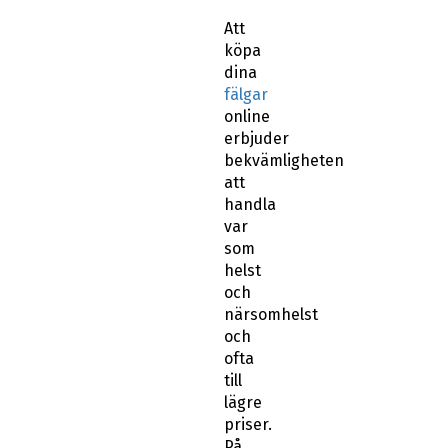
Att
köpa
dina
fälgar
online
erbjuder
bekvämligheten
att
handla
var
som
helst
och
närsomhelst
och
ofta
till
lägre
priser.
På