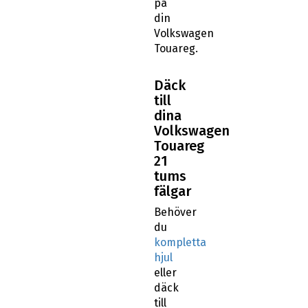
på
din
Volkswagen
Touareg.
Däck
till
dina
Volkswagen
Touareg
21
tums
fälgar
Behöver
du
kompletta
hjul
eller
däck
till