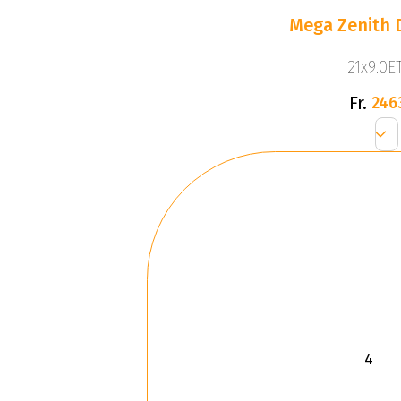
Mega Zenith D
21x9.0ET
Fr.
246