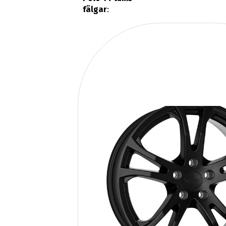
fälgar
: