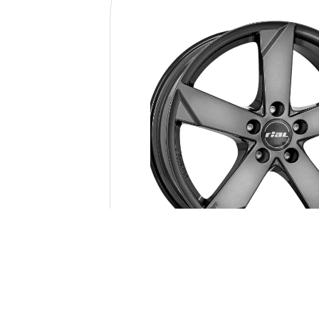
Rial Kodiak Graphi
14x5.0ET: 38