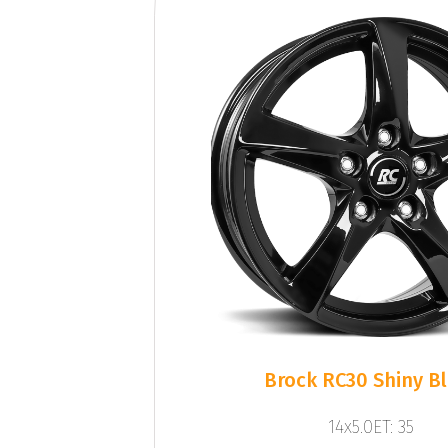
Brock RC30 Shiny B
14x5.0ET: 35