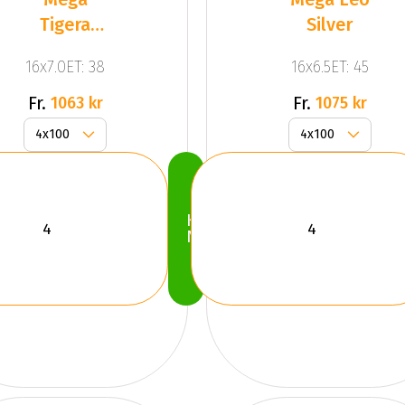
Tigera
Silver
Dark Mat
16x7.0ET: 38
16x6.5ET: 45
Anthracite
Gr
Fr.
Fr.
1063 kr
1075 kr
Köp
Nu