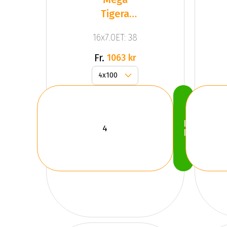
Tigera
Dark Mat
16x7.0ET: 38
Anthracite
Gr
Fr.
1063 kr
Köp
Nu