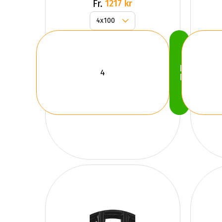
GLOSS
Fr.
1217 kr
Köp
Nu