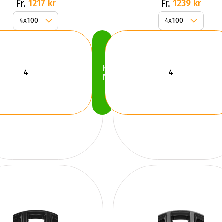
GLOSS
Fr.
Fr.
1217 kr
1239 kr
Köp
Nu