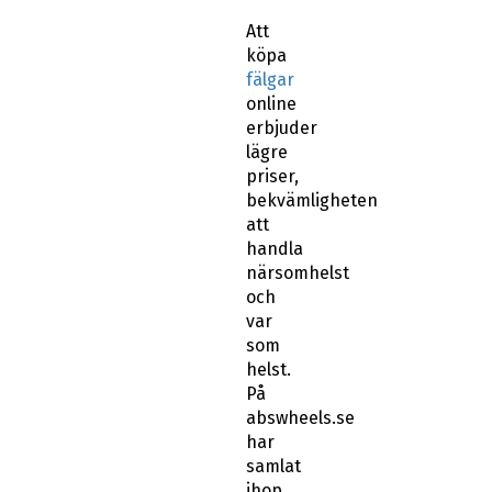
Att
köpa
fälgar
online
erbjuder
lägre
priser,
bekvämligheten
att
handla
närsomhelst
och
var
som
helst.
På
abswheels.se
har
samlat
ihop