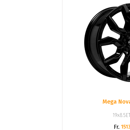
Mega Nova
19x8.5ET
Fr.
1513