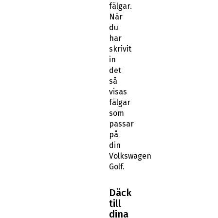
fälgar.
När
du
har
skrivit
in
det
så
visas
fälgar
som
passar
på
din
Volkswagen
Golf.
Däck
till
dina