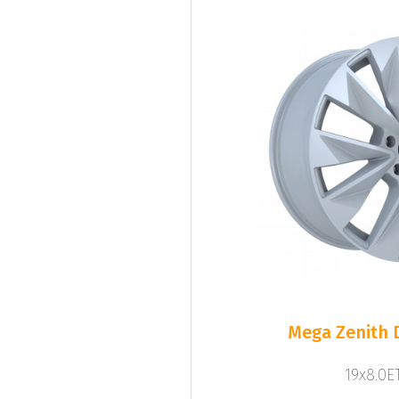
Mega Zenith D
19x8.0ET