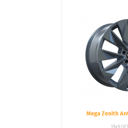
Mega Zenith Ant
19x9.0ET