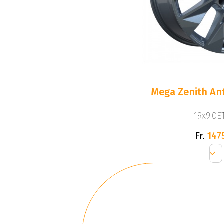
Mega Zenith Ant
19x9.0ET
Fr.
147