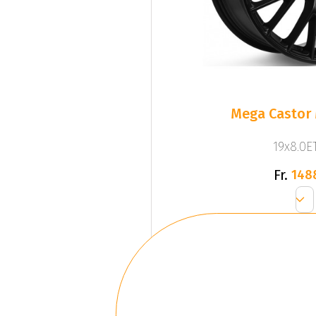
Mega Castor 
19x8.0ET
Fr.
148