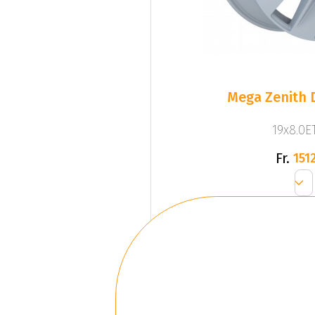
Mega Zenith D
19x8.0ET
Fr.
1512