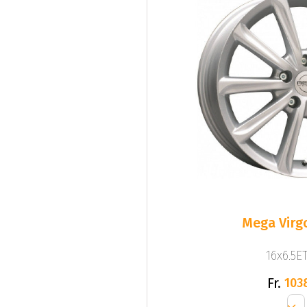
Mega Virgo
16x6.5ET
Fr.
103