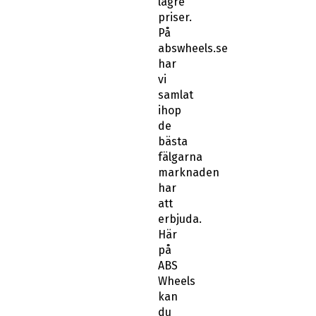
lägre
priser.
På
abswheels.se
har
vi
samlat
ihop
de
bästa
fälgarna
marknaden
har
att
erbjuda.
Här
på
ABS
Wheels
kan
du