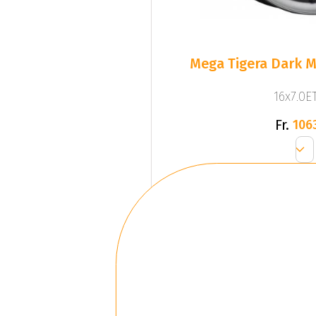
Mega Tigera Dark M
16x7.0ET
Fr.
106