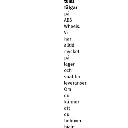
tums
fälgar
på
ABS
Wheels.
Vi
har
alltid
mycket
på
lager
och
snabba
leveranser.
Om
du
känner
att
du
behöver
hjälp