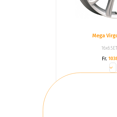
Mega Virgo
16x6.5ET
Fr.
103