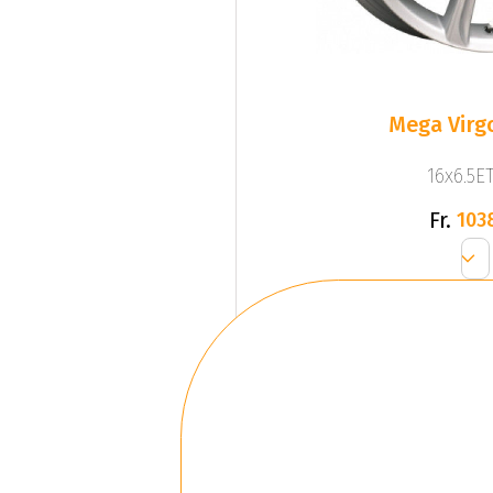
Mega Virgo
16x6.5ET
Fr.
103