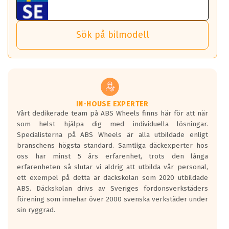
ABS Wheels fälgar.
ET: 48
nästa bil.
Sensorn sitter inne i hjulet och skickar signaler om lufttryck
1217 kr
Viktigt att Bult respektive mutter är av storlek (17mm hylsa
Det sparar dig tid och pengar.
och temperatur till din instrumentpanel.
) Hex 17.
Sök på bilmodell
*PCD står för pitch circle diameter / Bultmönster.
6.5x16
TPMS gör det enkelt att ha koll på att dina däck håller rätt
Genom att du anger ditt registreringsnummer kan vi matcha
ABS NETTO KIRA SILVER
tryck. Skulle du tappa tryck i något däck varnar TPMS dig
och garantera att tillbehören passar till 100%
ET: 40
om detta.
Viktigt att tänka på är att alltid använda en momentnyckel
1217 kr
TPMS står för Tyre Pressure Monitoring System och innebär
vid åtdragning av hjulbultarna.
helt kort att du som förare alltid ska ha koll på lufttrycket i
6.5x16
dina däck.
ABS NETTO KIRA Silver
IN-HOUSE EXPERTER
Vårt dedikerade team på ABS Wheels finns här för att när
Samtliga ABS Wheels fälgar är kompatibla med TPMS
ET: 40
som helst hjälpa dig med individuella lösningar.
sensorer.
1407 kr
Specialisterna på ABS Wheels är alla utbildade enligt
branschens högsta standard. Samtliga däckexperter hos
oss har minst 5 års erfarenhet, trots den långa
erfarenheten så slutar vi aldrig att utbilda vår personal,
ett exempel på detta är däckskolan som 2020 utbildade
ABS. Däckskolan drivs av Sveriges fordonsverkstäders
förening som innehar över 2000 svenska verkstäder under
sin ryggrad.