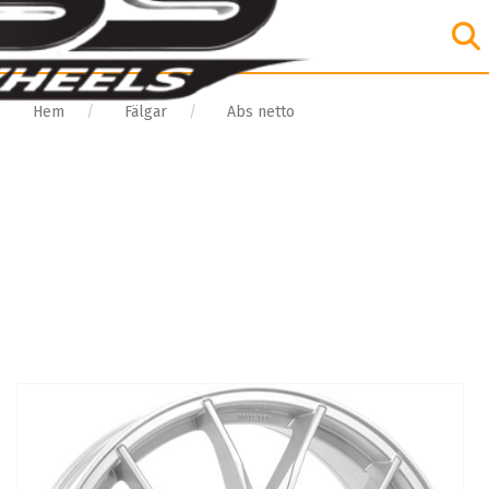
Hem
Fälgar
Abs netto