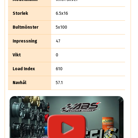
Storlek
6.5x16
Bultmönster
5x100
Inpressning
47
Vikt
0
Load Index
610
Navhål
57.1