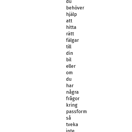
du
behöver
hjälp
att
hitta
rätt
fälgar
till
din
bil
eller
om
du
har
några
frågor
kring
passform
så
tveka
inte