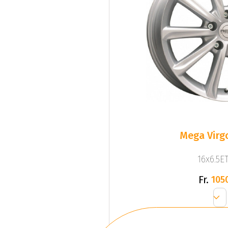
Mega Virgo
16x6.5ET
Fr.
105