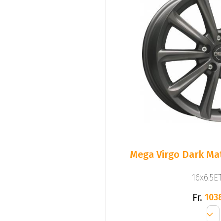
Mega Virgo Dark Mat
16x6.5ET
Fr.
103