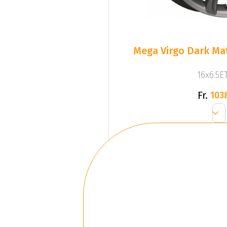
Mega Virgo Dark Mat
16x6.5ET
Fr.
103