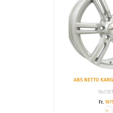
ABS NETTO KARGI
16x7.0ET
Fr.
167