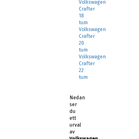
Volkswagen
Crafter
18
tum
Volkswagen
Crafter
20
tum
Volkswagen
Crafter
22
tum
Nedan
ser
du
ett
urval
av
Volkswagen