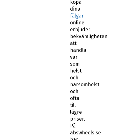
köpa
dina
fälgar
online
erbjuder
bekvämligheten
att
handla
var
som
helst
och
närsomhelst
och
ofta
till
lägre
priser.
På
abswheels.se
har