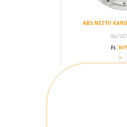
ABS NETTO KARGI
16x7.0ET
Fr.
167