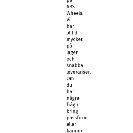
på
ABS
Wheels.
Vi
har
alltid
mycket
på
lager
och
snabba
leveranser.
Om
du
har
några
frågor
kring
passform
eller
känner