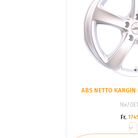
ABS NETTO KARGIN 6
16x7.0ET
Fr.
174