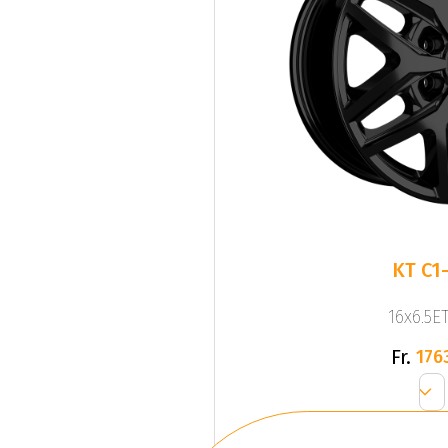
KT C1
16x6.5ET
Fr.
176