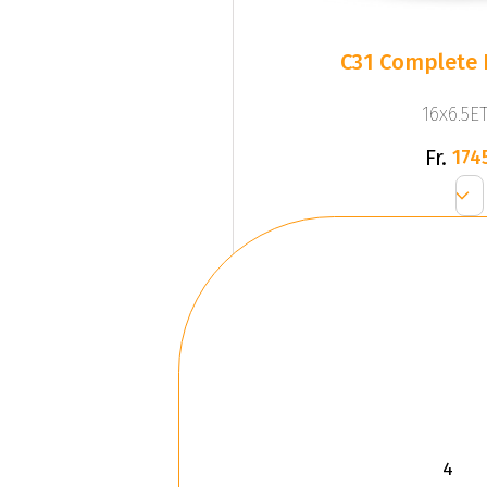
C31 Complete 
16x6.5ET
Fr.
174