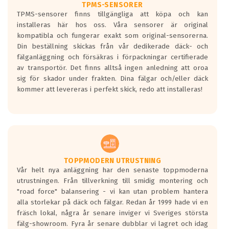
TPMS-SENSORER
TPMS-sensorer finns tillgängliga att köpa och kan
installeras här hos oss. Våra sensorer är original
kompatibla och fungerar exakt som original-sensorerna.
Din beställning skickas från vår dedikerade däck- och
fälganläggning och försäkras i förpackningar certifierade
av transportör. Det finns alltså ingen anledning att oroa
sig för skador under frakten. Dina fälgar och/eller däck
kommer att levereras i perfekt skick, redo att installeras!
TOPPMODERN UTRUSTNING
Vår helt nya anläggning har den senaste toppmoderna
utrustningen. Från tillverkning till smidig montering och
"road force" balansering - vi kan utan problem hantera
alla storlekar på däck och fälgar. Redan år 1999 hade vi en
fräsch lokal, några år senare inviger vi Sveriges största
fälg-showroom. Fyra år senare dubblar vi lagret och idag