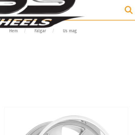
Hem
Fälgar
Us mag