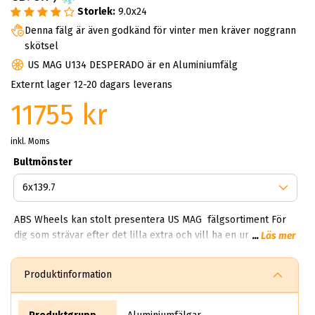
Storlek:
9.0x24
Denna fälg är även godkänd för vinter men kräver noggrann
skötsel
US MAG U134 DESPERADO är en Aluminiumfälg
Externt lager 12-20 dagars leverans
11755 kr
inkl. Moms
Bultmönster
ABS Wheels kan stolt presentera US MAG fälgsortiment För
dig som strävar efter det lilla extra och vill ha en unik fälg så
...
Läs mer
är US MAG rätt val. På ABS Wheels så har vi gjort det enkelt
för dig att välja rätt. Genom att skriva i bilens
Produktinformation
registreringsnummer eller manuellt välja bilmodell så får du
fram rätt rekommendationer av däck och fälgar till rätt pris.
Våra experter med många års erfarenhet har skräddarsytt