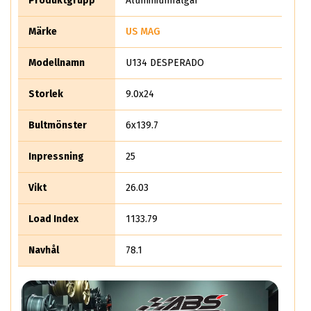
Produktgrupp
Aluminiumfälgar
hemsidan där vi tar hänsyn till Bilens vikt, Motorprestanda,
Bromssystem, Hjulens tekniska specifikationer och dimension
Märke
US MAG
för att ge dig det bästa resultatet. När du köper dina US MAG
fälgar på abswheels.se så gör du en trygg och säker affär
Modellnamn
U134 DESPERADO
med snabba leveranser.
Storlek
9.0x24
Bultmönster
6x139.7
Inpressning
25
Vikt
26.03
Load Index
1133.79
Navhål
78.1