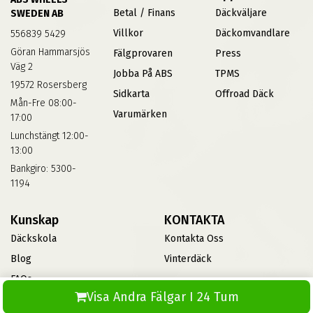
Betal / Finans
Däckväljare
SWEDEN AB
Villkor
Däckomvandlare
556839 5429
Göran Hammarsjös
Fälgprovaren
Press
Väg 2
Jobba På ABS
TPMS
19572 Rosersberg
Sidkarta
Offroad Däck
Mån-Fre 08:00-
Varumärken
17:00
Lunchstängt 12:00-
13:00
Bankgiro: 5300-
1194
Kunskap
KONTAKTA
Däckskola
Kontakta Oss
Blog
Vinterdäck
FAQs
Visa Andra Fälgar I 24 Tum
Informationsbank Av Däck