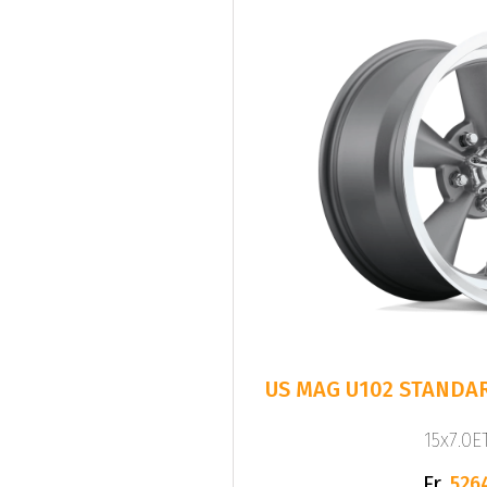
US MAG U102 STANDA
15x7.0ET
Fr.
526