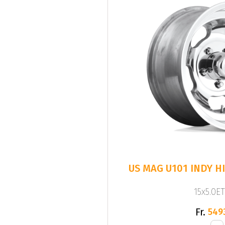
US MAG U101 INDY H
15x5.0ET
Fr.
549