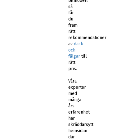
bilmodell
så
får
du
fram
rätt
rekommendationer
av
däck
och
fälgar
till
rätt
pris.
Våra
experter
med
många
års
erfarenhet
har
skräddarsytt
hemsidan
där