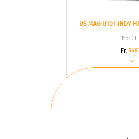
US MAG U101 INDY H
15x7.0ET
Fr.
568