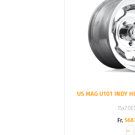
US MAG U101 INDY H
15x7.0ET
Fr.
568