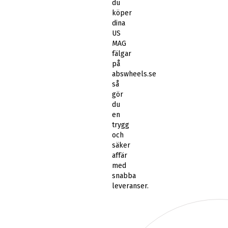
du
köper
dina
US
MAG
fälgar
på
abswheels.se
så
gör
du
en
trygg
och
säker
affär
med
snabba
leveranser.