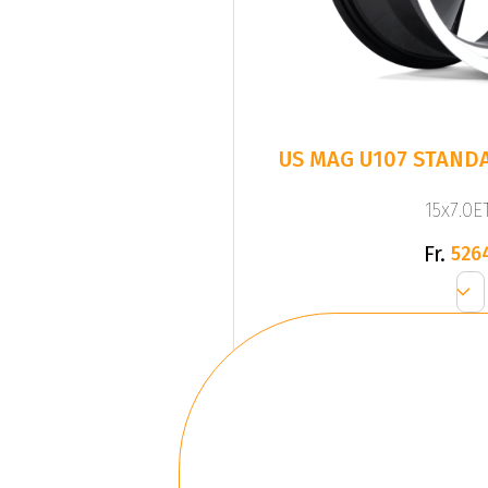
US MAG U107 STAND
15x7.0ET
Fr.
526