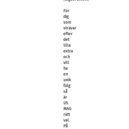
För
dig
som
strävar
efter
det
lilla
extra
och
vill
ha
en
unik
fälg
så
är
US
MAG
rätt
val.
På