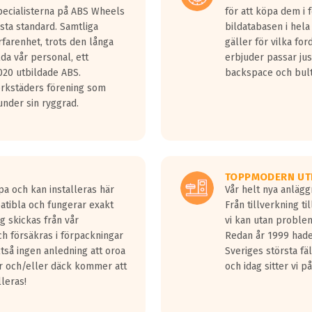
Specialisterna på ABS Wheels
för att köpa dem i 
sta standard. Samtliga
bildatabasen i hela
rfarenhet, trots den långa
gäller för vilka for
lda vår personal, ett
erbjuder passar just
20 utbildade ABS.
backspace och bul
erkstäders förening som
nder sin ryggrad.
TOPPMODERN UT
pa och kan installeras här
Vår helt nya anläg
patibla och fungerar exakt
Från tillverkning t
g skickas från vår
vi kan utan problem
h försäkras i förpackningar
Redan år 1999 hade 
lltså ingen anledning att oroa
Sveriges största fä
ar och/eller däck kommer att
och idag sitter vi 
lleras!