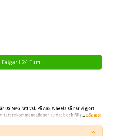
 Fälgar I 24 Tum
am rätt rekommendationer av däck och fälgar till rätt
...
Läs mer
n trygg och säker affär med snabba leveranser.