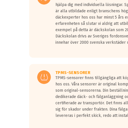
hjälpa dig med individuella lösningar. 
är alla utbildade enligt branschens hög
däckexperter hos oss har minst 5 års e
erfarenheten så slutar vi aldrig att utbi
exempel på detta är däckskolan som 20
Däckskolan drivs av Sveriges fordonsv
innehar över 2000 svenska verkstäder u
TPMS-SENSORER
TPMS-sensorer finns tillgängliga att kö
hos oss. Våra sensorer är original kom
som original-sensorerna. Din beställnin
dedikerade däck- och fälganläggning oc
certifierade av transportör. Det finns a
sig för skador under frakten. Dina fälg
levereras i perfekt skick, redo att insta