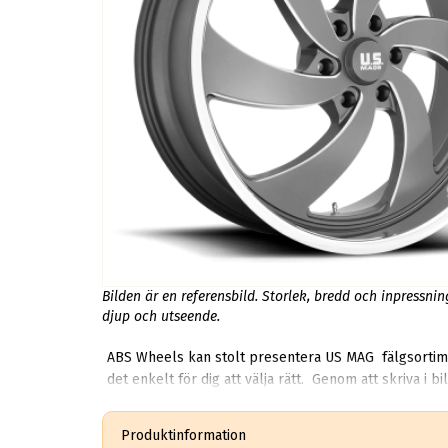
Bilden är en referensbild. Storlek, bredd och inpressni
djup och utseende.
ABS Wheels kan stolt presentera US MAG fälgsortiment För dig som strävar efter det lilla extra och vill ha en unik fälg så är US MAG rätt val. På ABS Wheels så 
det enkelt för dig att välja rätt. Genom att skriva i
pris. Våra experter med många års erfarenhet har skräddarsytt hemsidan där vi tar hänsyn till Bilens vikt, Motorprestanda, Bromssystem, Hjulens tekniska specifikationer och
dimension
Produktinformation