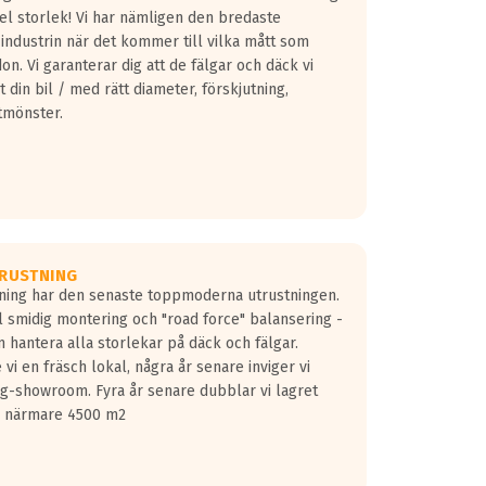
fel storlek! Vi har nämligen den bredaste
 industrin när det kommer till vilka mått som
don. Vi garanterar dig att de fälgar och däck vi
 din bil / med rätt diameter, förskjutning,
tmönster.
RUSTNING
gning har den senaste toppmoderna utrustningen.
ill smidig montering och "road force" balansering -
 hantera alla storlekar på däck och fälgar.
vi en fräsch lokal, några år senare inviger vi
lg-showroom. Fyra år senare dubblar vi lagret
på närmare 4500 m2