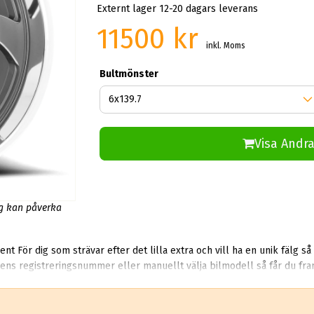
Externt lager 12-20 dagars leverans
11500 kr
inkl. Moms
Bultmönster
Visa Andra
ng kan påverka
har vi gjort
 bilens registreringsnummer eller manuellt välja bilmodell så får du fr
 för att ge dig det bästa resultatet. När du köper dina US MAG fälgar på abswheels.se så gör du e