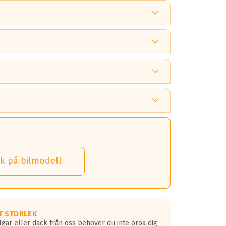
 tänka på.
k på bilmodell
 detta.
 dina däck.
T STORLEK
lgar eller däck från oss behöver du inte oroa dig