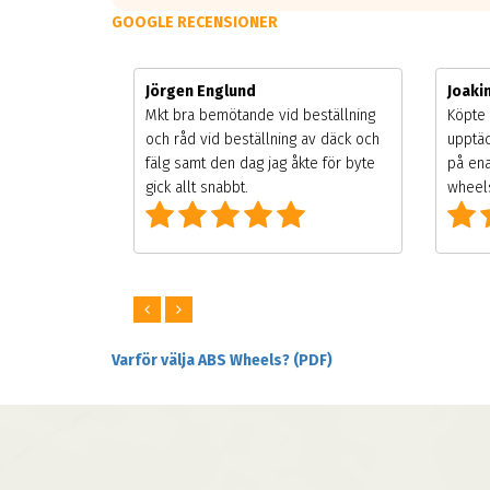
GOOGLE RECENSIONER
Jörgen Englund
Joak
gsäsongen.
Mkt bra bemötande vid beställning
Köpte 
ning men
och råd vid beställning av däck och
upptäc
 väldigt
fälg samt den dag jag åkte för byte
på ena
ng som alla
gick allt snabbt.
wheels
Varför välja ABS Wheels? (PDF)