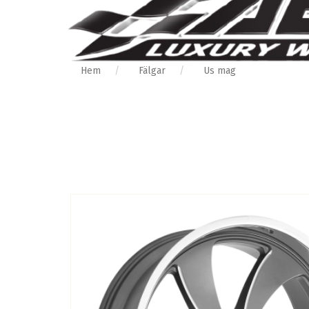
Hem
Fälgar
Us mag