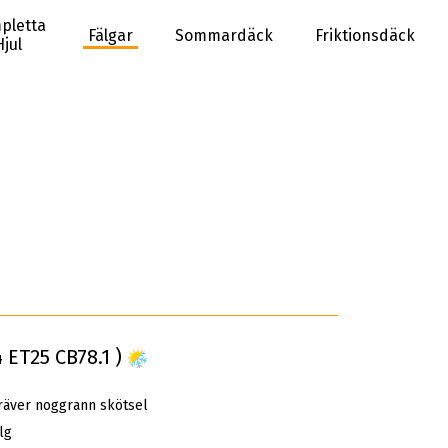
pletta
Fälgar
Sommardäck
Friktionsdäck
Hjul
 ET25 CB78.1 )
räver noggrann skötsel
lg