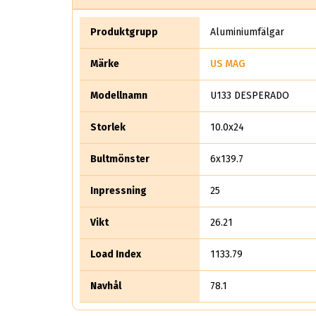
Produktgrupp
Aluminiumfälgar
Märke
US MAG
Modellnamn
U133 DESPERADO
Storlek
10.0x24
Bultmönster
6x139.7
Inpressning
25
Vikt
26.21
Load Index
1133.79
Navhål
78.1