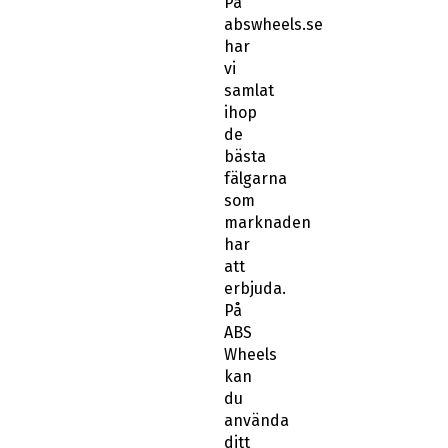
På
abswheels.se
har
vi
samlat
ihop
de
bästa
fälgarna
som
marknaden
har
att
erbjuda.
På
ABS
Wheels
kan
du
använda
ditt