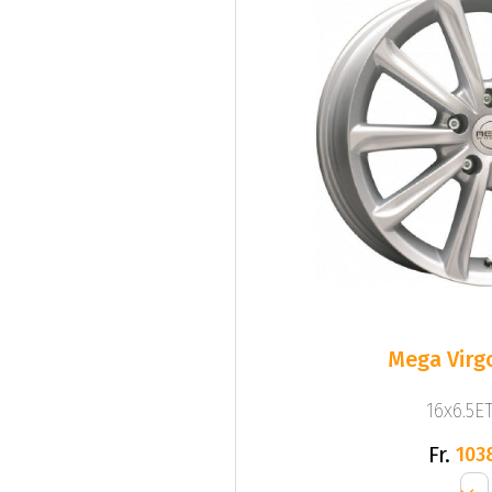
Mega Virgo
16x6.5ET
Fr.
103