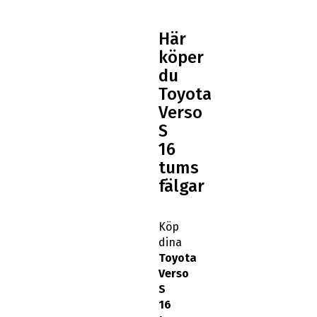
Här
köper
du
Toyota
Verso
S
16
tums
fälgar
Köp
dina
Toyota
Verso
S
16