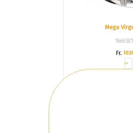
Mega Virgo
16x6.5ET
Fr.
103