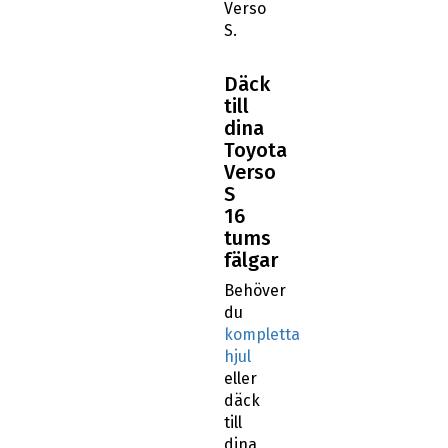
Verso
S.
Däck
till
dina
Toyota
Verso
S
16
tums
fälgar
Behöver
du
kompletta
hjul
eller
däck
till
dina