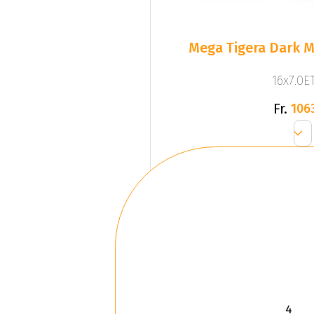
Mega Tigera Dark M
16x7.0ET
Fr.
106