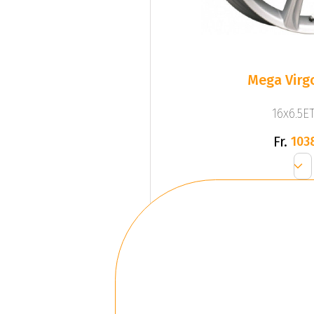
Mega Virgo
16x6.5ET
Fr.
103