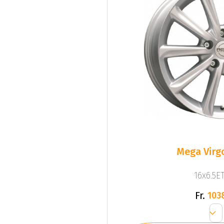
Mega Virgo
16x6.5ET
Fr.
103