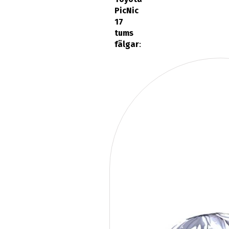
PicNic
17
tums
fälgar
: