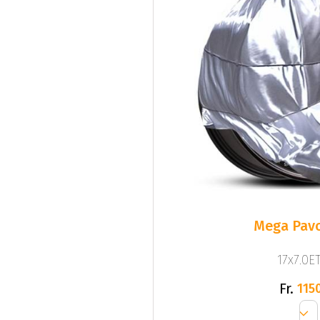
Mega Pavo
17x7.0ET
Fr.
1150