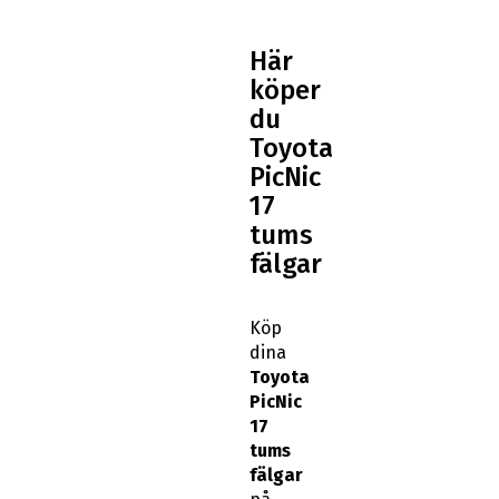
Här
köper
du
Toyota
PicNic
17
tums
fälgar
Köp
dina
Toyota
PicNic
17
tums
fälgar