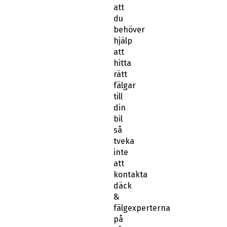
att
du
behöver
hjälp
att
hitta
rätt
fälgar
till
din
bil
så
tveka
inte
att
kontakta
däck
&
fälgexperterna
på