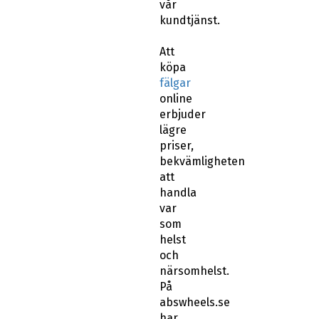
vår
kundtjänst.
Att
köpa
fälgar
online
erbjuder
lägre
priser,
bekvämligheten
att
handla
var
som
helst
och
närsomhelst.
På
abswheels.se
har