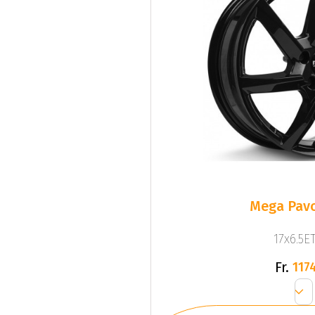
Mega Pavo
17x6.5ET
Fr.
1174