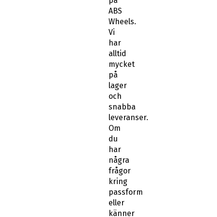
på
ABS
Wheels.
Vi
har
alltid
mycket
på
lager
och
snabba
leveranser.
Om
du
har
några
frågor
kring
passform
eller
känner