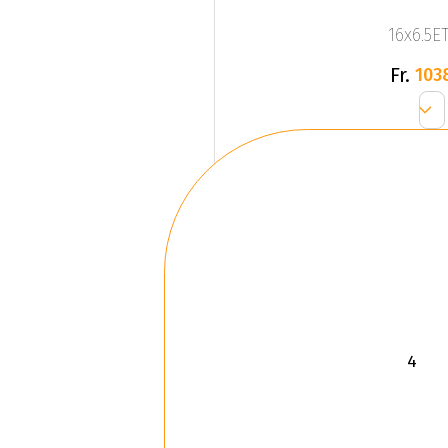
16x6.5ET
Fr.
103