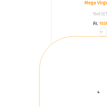
Mega Virgo
16x6.5ET
Fr.
103