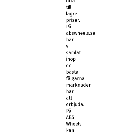
ofta
till
lägre
priser.
På
abswheels.se
har
vi
samlat
ihop
de
bästa
fälgarna
marknaden
har
att
erbjuda.
På
ABS
Wheels
kan