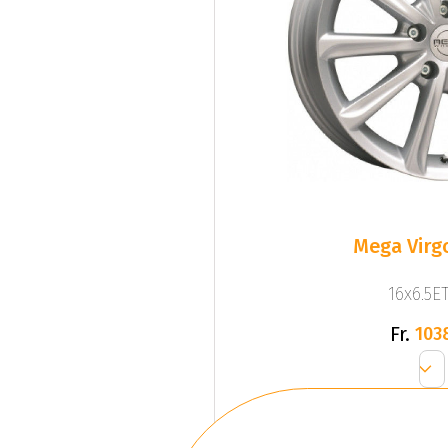
Mega Virgo
16x6.5ET
Fr.
103