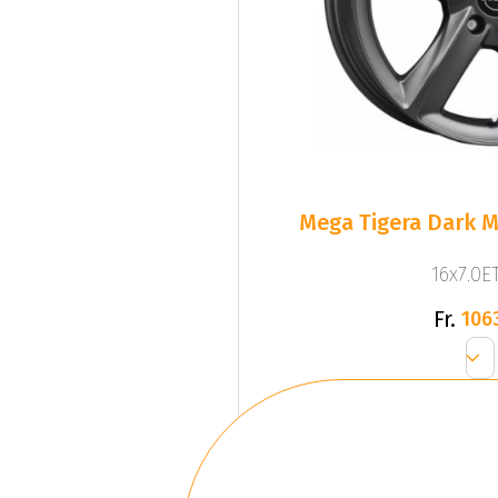
Mega Tigera Dark M
16x7.0ET
Fr.
106