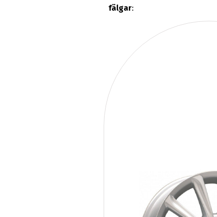
fälgar
: