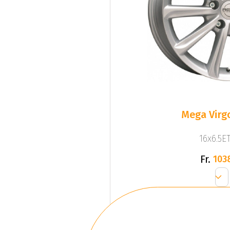
Mega Virgo
16x6.5ET
Fr.
103