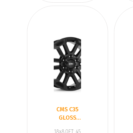
CMS C35
GLOSS
BLACK
18x8.0ET: 45