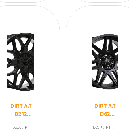
DIRT A.T
DIRT A.T
D212
D62
Glossblack
Flatblack
18x8.0ET:
18x9.0ET: 25