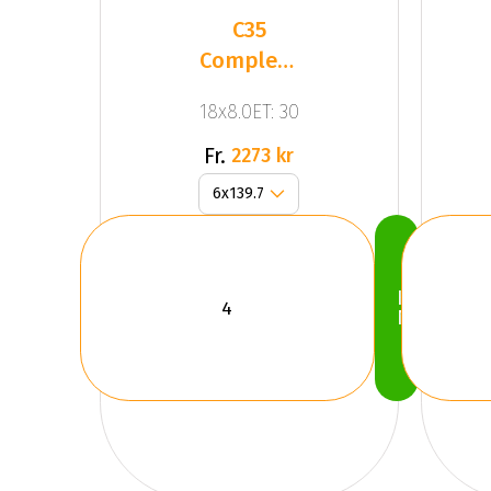
C35
Complete
Black
18x8.0ET: 30
Gloss
Fr.
2273 kr
Köp
Nu