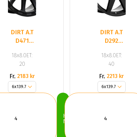
DIRT A.T
DIRT A.T
D471
D292
Flatblack
Flatblack
18x8.0ET:
18x8.0ET:
20
40
Fr.
Fr.
2183 kr
2213 kr
Köp
Nu