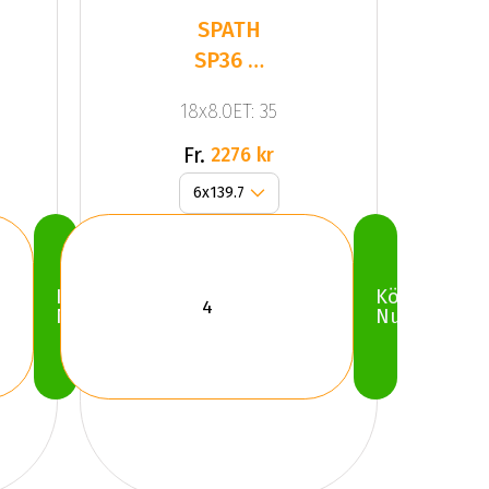
SPATH
SP36 H
Black
18x8.0ET: 35
Matt
Fr.
2276 kr
Köp
Köp
Nu
Nu