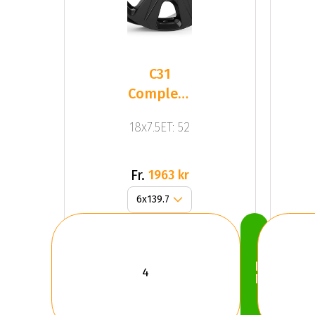
C31
Complete
Black
18x7.5ET: 52
Gloss
Fr.
1963 kr
Köp
Nu