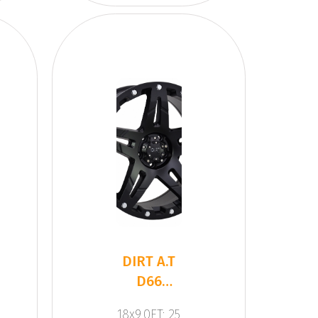
DIRT A.T
D66
Flatblack.
18x9.0ET: 25