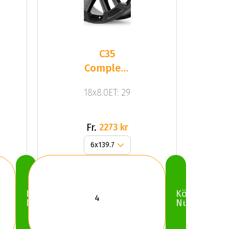
C35
Complete
Black
18x8.0ET: 29
Gloss
Fr.
2273 kr
Köp
Köp
Nu
Nu