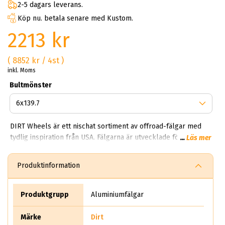
2-5 dagars leverans.
Köp nu. betala senare med Kustom.
2213 kr
( 8852 kr / 4st )
inkl. Moms
Bultmönster
DIRT Wheels är ett nischat sortiment av offroad-fälgar med
tydlig inspiration från USA. Fälgarna är utvecklade för större
...
Läs mer
SUV:ar, pickups och trucks där design, dimension och rätt
passform är avgörande. Hos ABS Wheels hittar du DIRT
Produktinformation
Wheels i stora storlekar, ofta från 18 tum upp till 26 tum,
anpassade för kraftfulla bilmodeller och breda
hjuluppsättningar. DIRT Wheels kombinerar robust
Produktgrupp
Aluminiumfälgar
konstruktion med modern offroad-design och är ett populärt
val för dig som vill ge bilen ett tydligt och kraftfullt uttryck.
Märke
Dirt