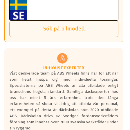
fordon. Detta sker automatiskt och är inget du som förare
Tillbehören är av högsta kvalitet och är kompatibla med
ABS 360 gör det möjligt för dig att ta med fälgarna till din
behöver tänka på.
ABS Wheels fälgar.
nästa bil.
Sensorn sitter inne i hjulet och skickar signaler om lufttryck
Viktigt att Bult respektive mutter är av storlek (17mm hylsa
Det sparar dig tid och pengar.
och temperatur till din instrumentpanel.
) Hex 17.
Sök på bilmodell
*PCD står för pitch circle diameter / Bultmönster.
TPMS gör det enkelt att ha koll på att dina däck håller rätt
Genom att du anger ditt registreringsnummer kan vi matcha
tryck. Skulle du tappa tryck i något däck varnar TPMS dig
och garantera att tillbehören passar till 100%
om detta.
Viktigt att tänka på är att alltid använda en momentnyckel
TPMS står för Tyre Pressure Monitoring System och innebär
vid åtdragning av hjulbultarna.
helt kort att du som förare alltid ska ha koll på lufttrycket i
dina däck.
IN-HOUSE EXPERTER
Vårt dedikerade team på ABS Wheels finns här för att när
Samtliga ABS Wheels fälgar är kompatibla med TPMS
som helst hjälpa dig med individuella lösningar.
sensorer.
Specialisterna på ABS Wheels är alla utbildade enligt
branschens högsta standard. Samtliga däckexperter hos
oss har minst 5 års erfarenhet, trots den långa
erfarenheten så slutar vi aldrig att utbilda vår personal,
ett exempel på detta är däckskolan som 2020 utbildade
ABS. Däckskolan drivs av Sveriges fordonsverkstäders
förening som innehar över 2000 svenska verkstäder under
sin ryggrad.