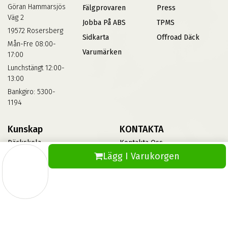
Göran Hammarsjös
Fälgprovaren
Press
Väg 2
Jobba På ABS
TPMS
19572 Rosersberg
Sidkarta
Offroad Däck
Mån-Fre 08:00-
Varumärken
17:00
Lunchstängt 12:00-
13:00
Bankgiro: 5300-
1194
Kunskap
KONTAKTA
Däckskola
Kontakta Oss
Lägg I Varukorgen
Blog
Vinterdäck
FAQs
Informationsbank Av Däck
Och Fälgar
ABS360