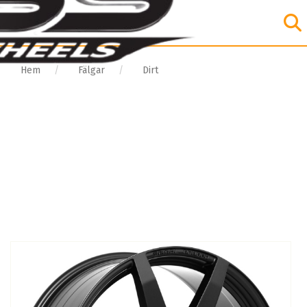
Hem
Fälgar
Dirt