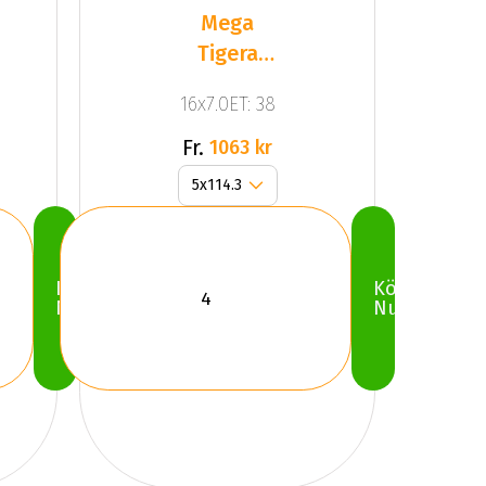
Mega
Tigera
Dark Mat
16x7.0ET: 38
Anthracite
Gr
Fr.
1063 kr
Köp
Köp
Nu
Nu