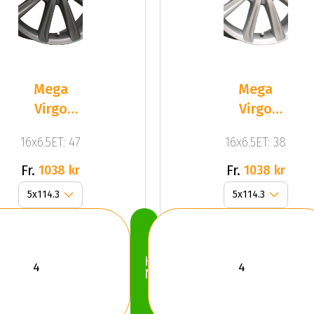
Mega
Mega
Virgo
Virgo
Dark Mat
Silver
16x6.5ET: 47
16x6.5ET: 38
Anthracite
Grey
Fr.
Fr.
1038 kr
1038 kr
Köp
Nu