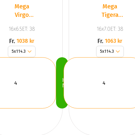
Mega
Mega
Virgo
Tigera
Silver
Dark Mat
16x6.5ET: 38
16x7.0ET: 38
Anthracite
Gr
Fr.
Fr.
1038 kr
1063 kr
Köp
Nu