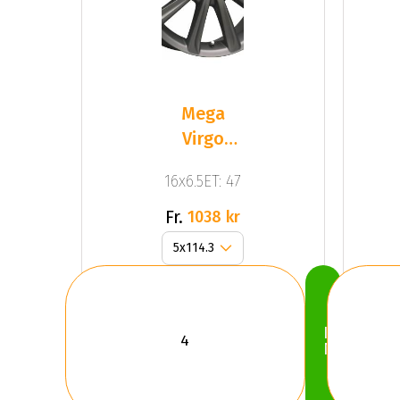
Mega
Virgo
Dark Mat
16x6.5ET: 47
Anthracite
Grey
Fr.
1038 kr
Köp
Nu