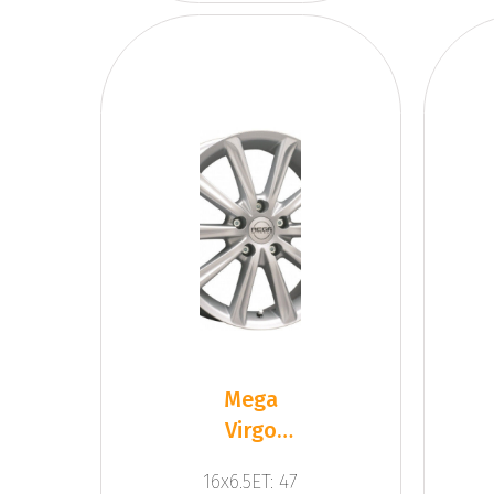
Mega
Virgo
Silver
16x6.5ET: 47