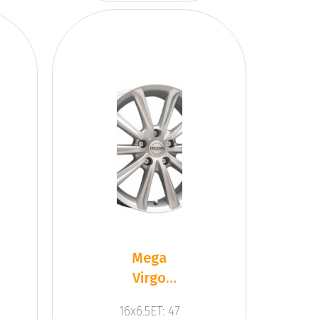
Mega
Virgo
Silver
16x6.5ET: 47