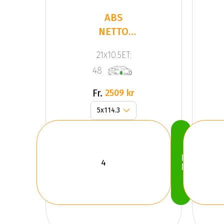
ABS
NETTO
GPX
21x10.5ET:
GLOSS
48
BLACK
Fr.
2509 kr
Köp
Nu