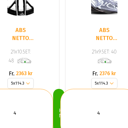
ABS
ABS
NETTO
NETTO
GPX Gloss
GPX
21x10.5ET:
21x9.5ET: 40
Black /
GLOSS
48
Polish
BLACK
Fr.
Fr.
2363 kr
2376 kr
Köp
Nu