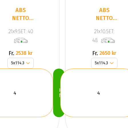
ABS
ABS
NETTO
NETTO
GPX Gloss
GPX
21x9.5ET: 40
21x10.5ET:
Black
BLACK
48
POLISHED
Fr.
Fr.
2538 kr
2650 kr
Köp
Nu