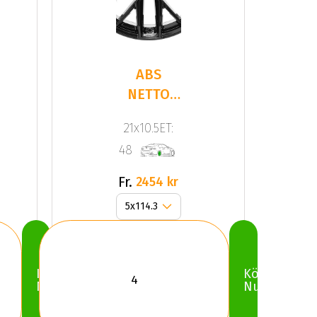
ABS
NETTO
GPX Gloss
21x10.5ET:
Black
48
Fr.
2454 kr
Köp
Köp
Nu
Nu