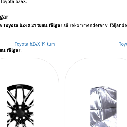
n Toyota bZ4X.
lgar
na
Toyota bZ4X 21 tums fälgar
så rekommenderar vi följande
Toyota bZ4X 19 tum
Toy
ms fälgar
: