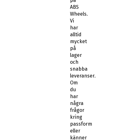
på
ABS
Wheels.
Vi
har
alltid
mycket
på
lager
och
snabba
leveranser.
Om
du
har
några
frågor
kring
passform
eller
känner