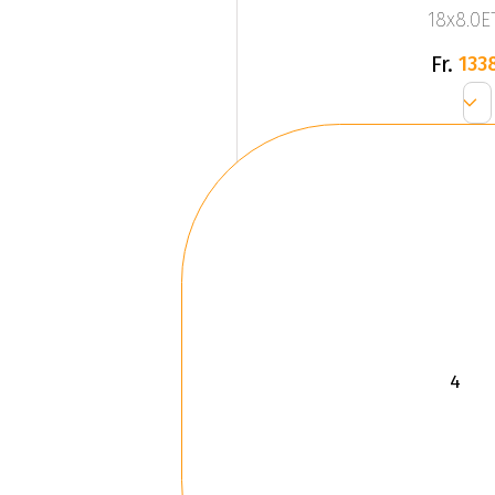
18x8.0ET
Fr.
133