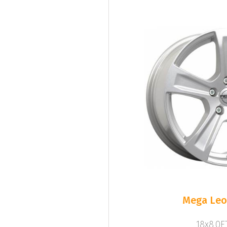
Mega Leo 
18x8.0ET