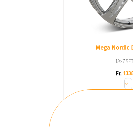
Mega Nordic D
18x7.5ET
Fr.
133