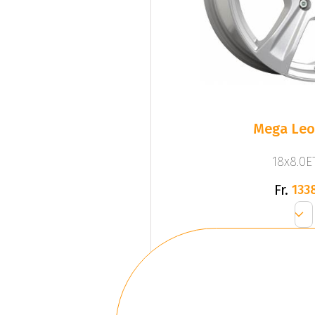
Mega Leo 
18x8.0ET
Fr.
133