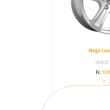
Mega Leo 
18x8.0ET
Fr.
133