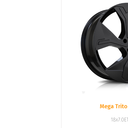
Mega Trito
18x7.0ET