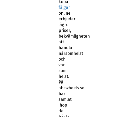
köpa
fälgar
online
erbjuder
lägre
priser,
bekvämligheten
att
handla
närsomhelst
och
var
som
helst.
På
abswheels.se
har
samlat
ihop
de
bästa