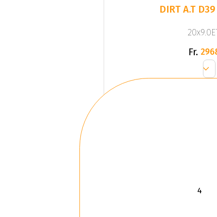
DIRT A.T D39
20x9.0ET
Fr.
296