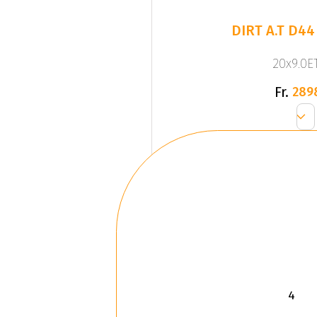
DIRT A.T D44
20x9.0ET
Fr.
289