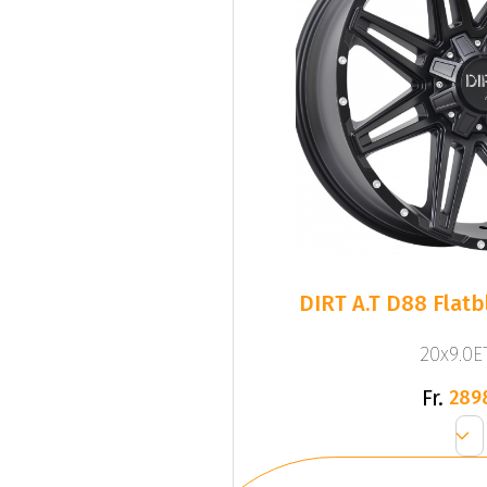
DIRT A.T D88 Flatb
20x9.0ET
Fr.
289