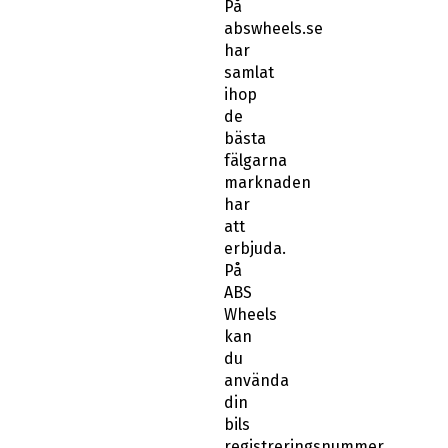
På
abswheels.se
har
samlat
ihop
de
bästa
fälgarna
marknaden
har
att
erbjuda.
På
ABS
Wheels
kan
du
använda
din
bils
registreringsnummer