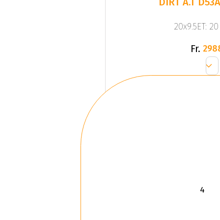
DIRT A.T D53A
20x9.5ET: 2
Fr.
298