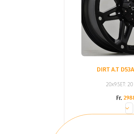
DIRT A.T D53A
20x9.5ET: 2
Fr.
298