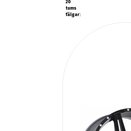
20
tums
fälgar
: