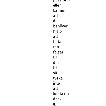
passform
eller
känner
att
du
behöver
hjälp
att
hitta
rätt
fälgar
till
din
bil
så
tveka
inte
att
kontakta
däck
&