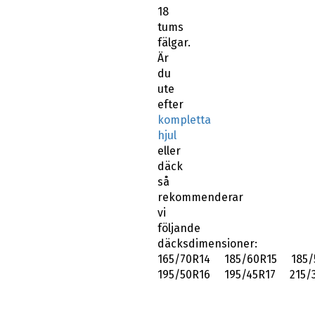
18
tums
fälgar.
Är
du
ute
efter
kompletta
hjul
eller
däck
så
rekommenderar
vi
följande
däcksdimensioner:
165/70R14 185/60R15 185/
195/50R16 195/45R17 215/