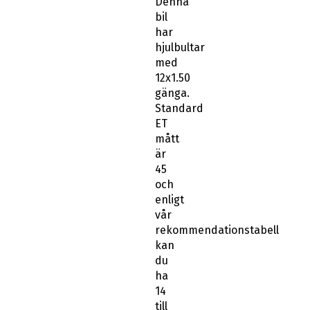
Denna
bil
har
hjulbultar
med
12x1.50
gänga.
Standard
ET
mått
är
45
och
enligt
vår
rekommendationstabell
kan
du
ha
14
till