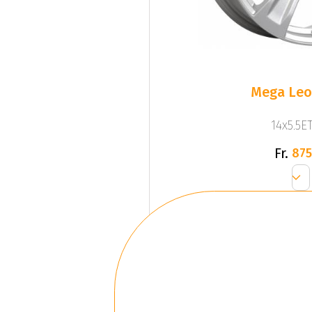
Mega Leo 
14x5.5ET
Fr.
875