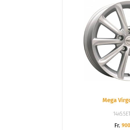
Mega Virgo
14x5.5ET
Fr.
900