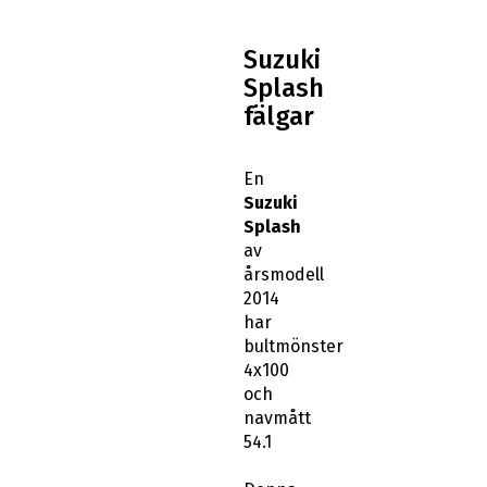
Suzuki
Splash
fälgar
En
Suzuki
Splash
av
årsmodell
2014
har
bultmönster
4x100
och
navmått
54.1