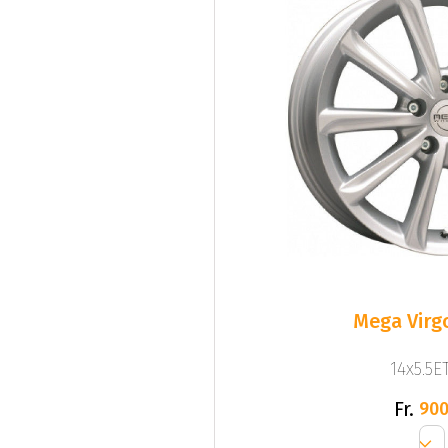
Mega Virgo
14x5.5ET
Fr.
900