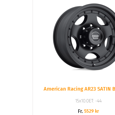
American Racing AR23 SATIN 
15x10.0ET: -44
Fr.
5529 kr