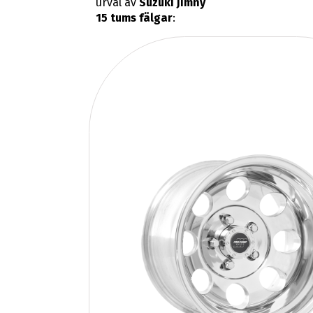
urval av
Suzuki Jimny
15 tums fälgar
: