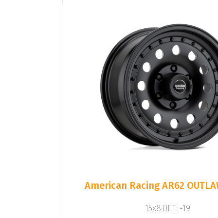
American Racing AR62 OUTLAW
15x8.0ET: -19