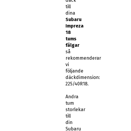
däck
till
dina
Subaru
Impreza
18
tums
fälgar
så
rekommenderar
vi
följande
däckdimension:
225/40R18.
Andra
tum
storlekar
till
din
Subaru