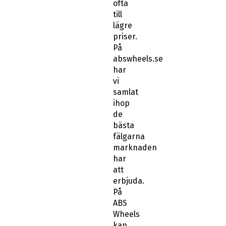
ofta
till
lägre
priser.
På
abswheels.se
har
vi
samlat
ihop
de
bästa
fälgarna
marknaden
har
att
erbjuda.
På
ABS
Wheels
kan