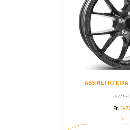
ABS NETTO KIRA
18x7.5ET
Fr.
147