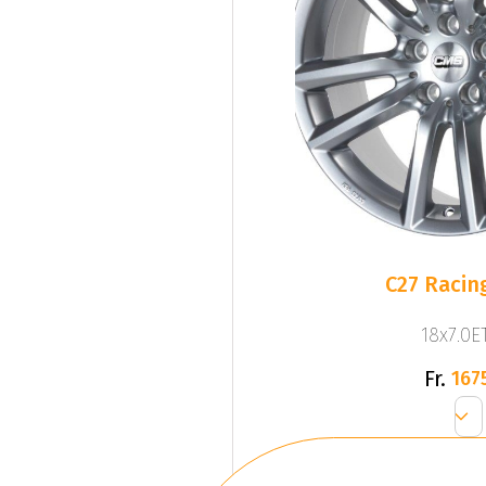
C27 Racing
18x7.0ET
Fr.
167