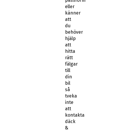
passform
eller
känner
att
du
behöver
hjälp
att
hitta
rätt
fälgar
till
din
bil
så
tveka
inte
att
kontakta
däck
&