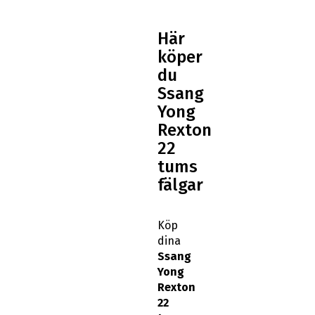
Här
köper
du
Ssang
Yong
Rexton
22
tums
fälgar
Köp
dina
Ssang
Yong
Rexton
22