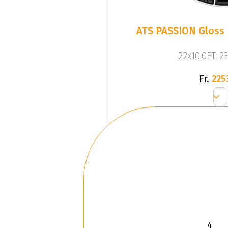
ATS PASSION Gloss 
22x10.0ET: 2
Fr.
225