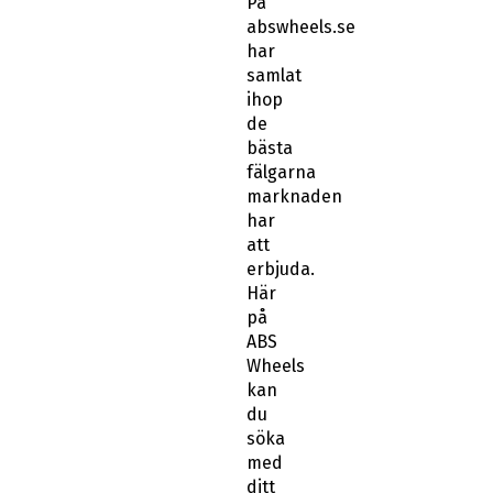
På
abswheels.se
har
samlat
ihop
de
bästa
fälgarna
marknaden
har
att
erbjuda.
Här
på
ABS
Wheels
kan
du
söka
med
ditt