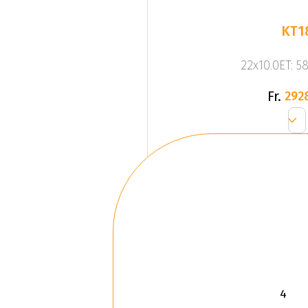
KT1
22x10.0ET: 5
Fr.
292