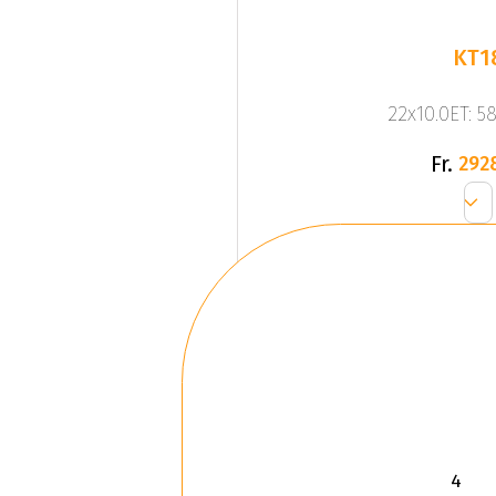
KT1
22x10.0ET: 5
Fr.
292