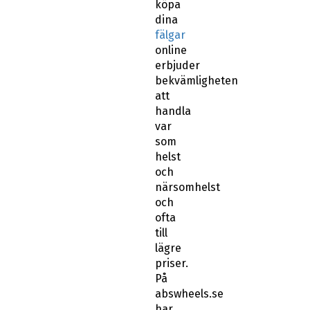
köpa
dina
fälgar
online
erbjuder
bekvämligheten
att
handla
var
som
helst
och
närsomhelst
och
ofta
till
lägre
priser.
På
abswheels.se
har