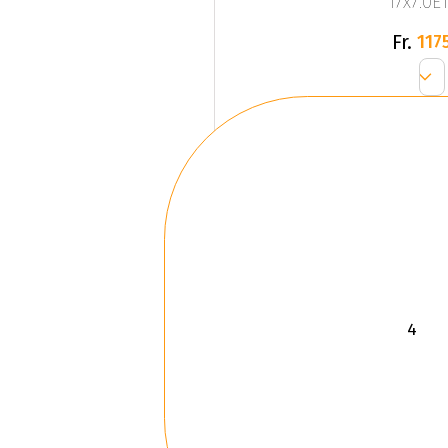
17x7.0ET
Fr.
1175