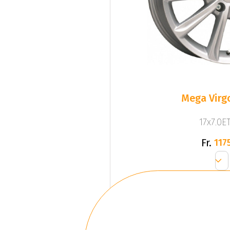
Mega Virgo
17x7.0ET
Fr.
1175