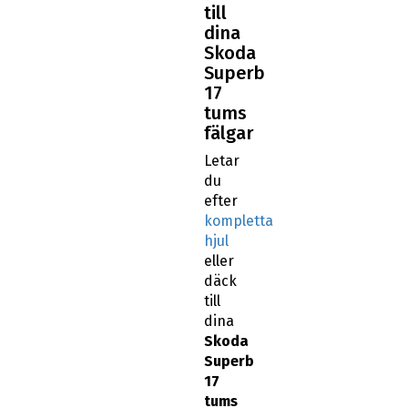
till
dina
Skoda
Superb
17
tums
fälgar
Letar
du
efter
kompletta
hjul
eller
däck
till
dina
Skoda
Superb
17
tums