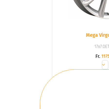
Mega Virgo
17x7.0ET
Fr.
1175