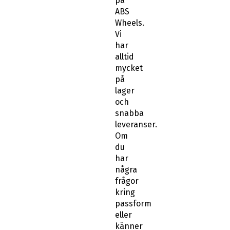
på
ABS
Wheels.
Vi
har
alltid
mycket
på
lager
och
snabba
leveranser.
Om
du
har
några
frågor
kring
passform
eller
känner