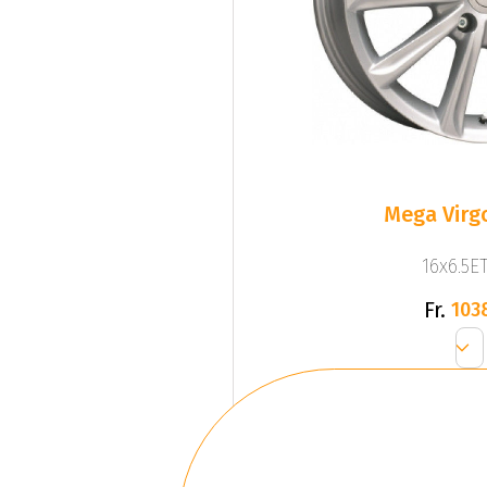
Mega Virgo
16x6.5ET
Fr.
103