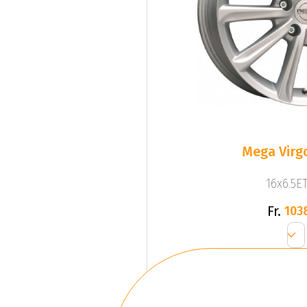
Mega Virgo
16x6.5ET
Fr.
103