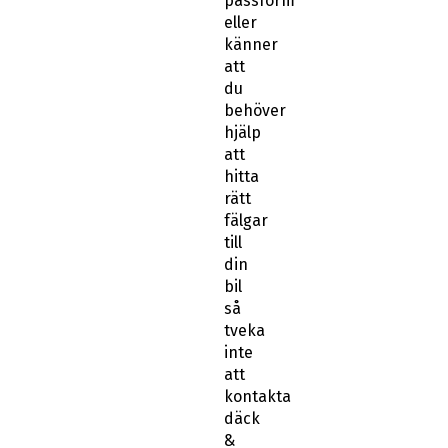
passform
eller
känner
att
du
behöver
hjälp
att
hitta
rätt
fälgar
till
din
bil
så
tveka
inte
att
kontakta
däck
&