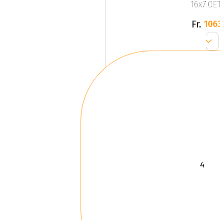
16x7.0ET
Fr.
106