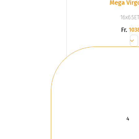
Mega Virgo
16x6.5ET
Fr.
103