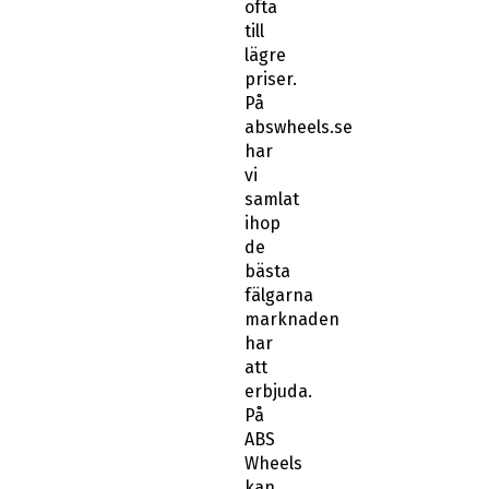
ofta
till
lägre
priser.
På
abswheels.se
har
vi
samlat
ihop
de
bästa
fälgarna
marknaden
har
att
erbjuda.
På
ABS
Wheels
kan