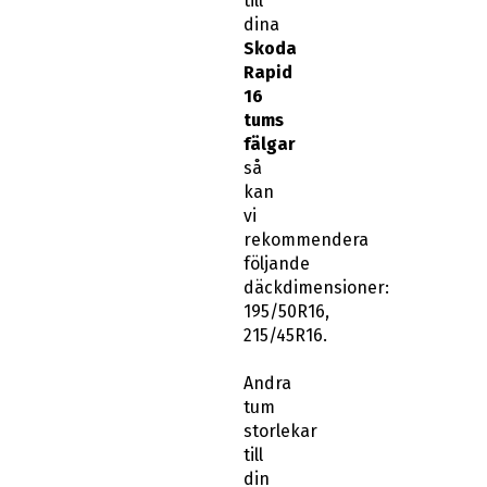
till
dina
Skoda
Rapid
16
tums
fälgar
så
kan
vi
rekommendera
följande
däckdimensioner:
195/50R16,
215/45R16.
Andra
tum
storlekar
till
din