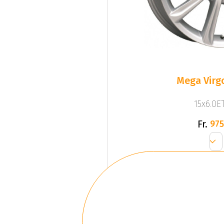
Mega Virgo
15x6.0ET
Fr.
975