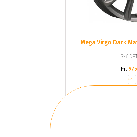
Mega Virgo Dark Mat
15x6.0ET
Fr.
975