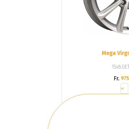
Mega Virgo
15x6.0ET
Fr.
975