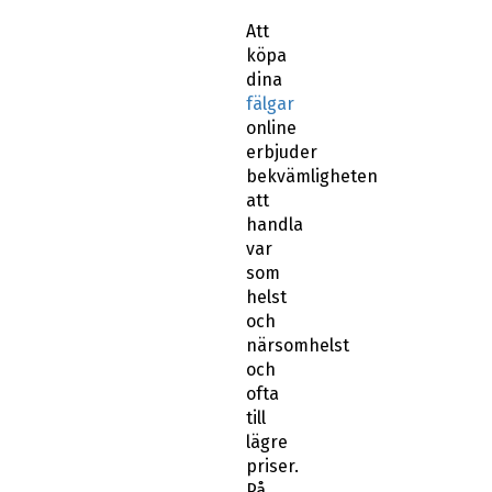
Att
köpa
dina
fälgar
online
erbjuder
bekvämligheten
att
handla
var
som
helst
och
närsomhelst
och
ofta
till
lägre
priser.
På