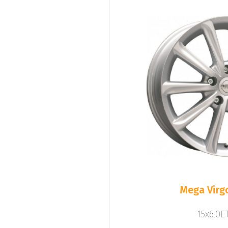
Mega Virgo
15x6.0ET