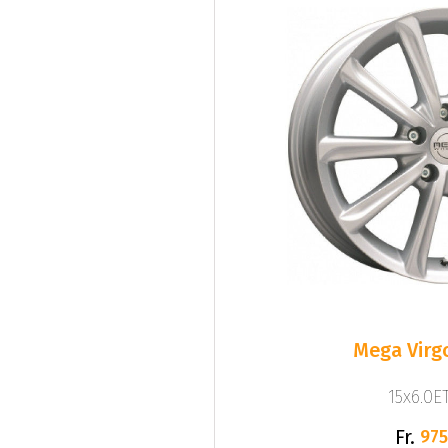
Mega Virgo
15x6.0ET
Fr.
975