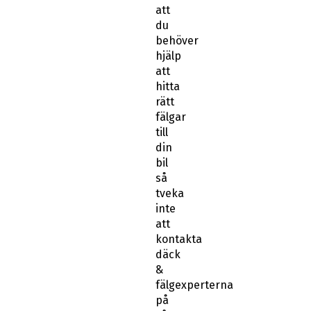
att
du
behöver
hjälp
att
hitta
rätt
fälgar
till
din
bil
så
tveka
inte
att
kontakta
däck
&
fälgexperterna
på