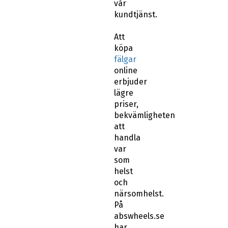
vår
kundtjänst.
Att
köpa
fälgar
online
erbjuder
lägre
priser,
bekvämligheten
att
handla
var
som
helst
och
närsomhelst.
På
abswheels.se
har