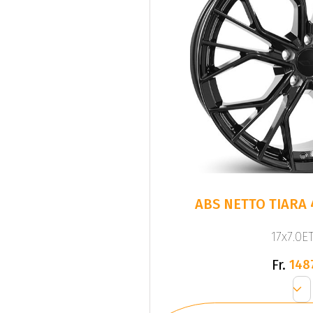
ABS NETTO TIARA 
17x7.0ET
Fr.
148