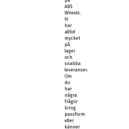
på
ABS
Wheels.
Vi
har
alltid
mycket
på
lager
och
snabba
leveranser.
Om
du
har
några
frågor
kring
passform
eller
känner