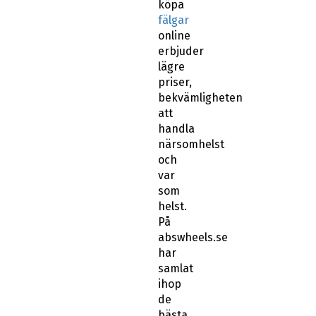
köpa
fälgar
online
erbjuder
lägre
priser,
bekvämligheten
att
handla
närsomhelst
och
var
som
helst.
På
abswheels.se
har
samlat
ihop
de
bästa