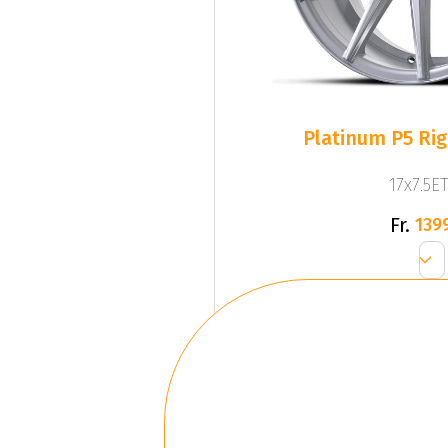
Platinum P5 Righ
17x7.5ET
Fr.
139