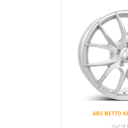
ABS NETTO KI
17x7.0ET