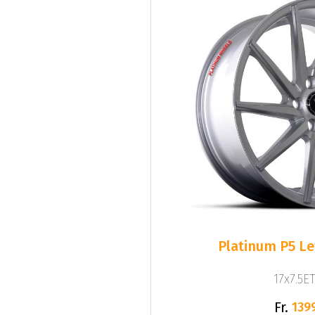
Platinum P5 Lef
17x7.5ET
Fr.
139