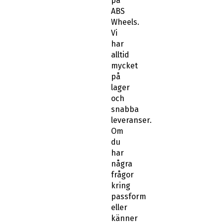
på
ABS
Wheels.
Vi
har
alltid
mycket
på
lager
och
snabba
leveranser.
Om
du
har
några
frågor
kring
passform
eller
känner