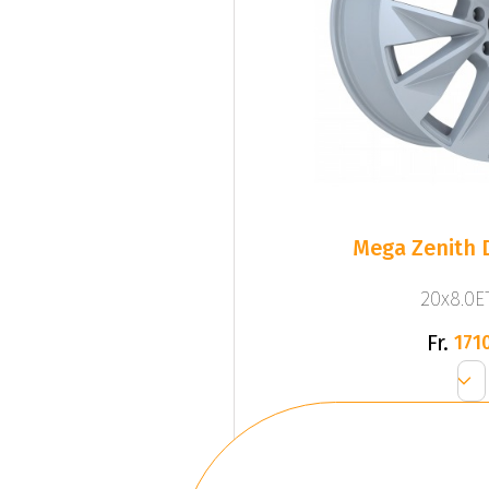
Mega Zenith D
20x8.0ET
Fr.
1710