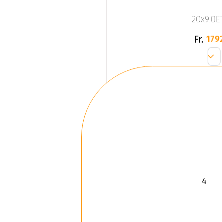
20x9.0ET
Fr.
179