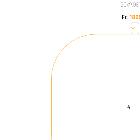
20x9.0ET
Fr.
180