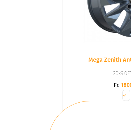
Mega Zenith Ant
20x9.0ET
Fr.
180