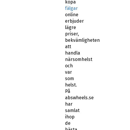
köpa
fälgar
online
erbjuder
lägre
priser,
bekvämligheten
att
handla
närsomhelst
och
var
som
helst.
På
abswheels.se
har
samlat
ihop
de
bästa