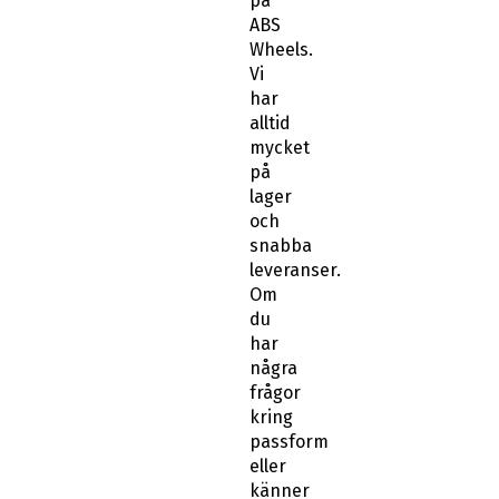
på
ABS
Wheels.
Vi
har
alltid
mycket
på
lager
och
snabba
leveranser.
Om
du
har
några
frågor
kring
passform
eller
känner