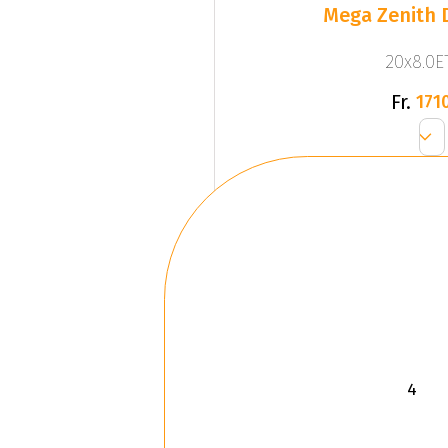
Mega Zenith D
20x8.0ET
Fr.
1710