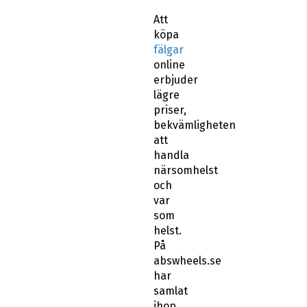
Att
köpa
fälgar
online
erbjuder
lägre
priser,
bekvämligheten
att
handla
närsomhelst
och
var
som
helst.
På
abswheels.se
har
samlat
ihop