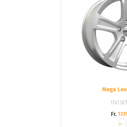
Mega Leo 
17x7.5ET
Fr.
133