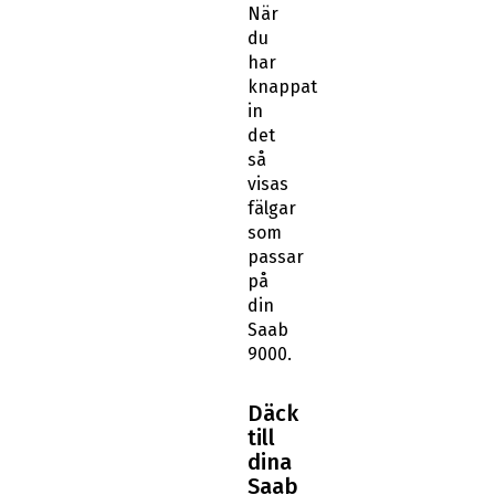
När
du
har
knappat
in
det
så
visas
fälgar
som
passar
på
din
Saab
9000.
Däck
till
dina
Saab