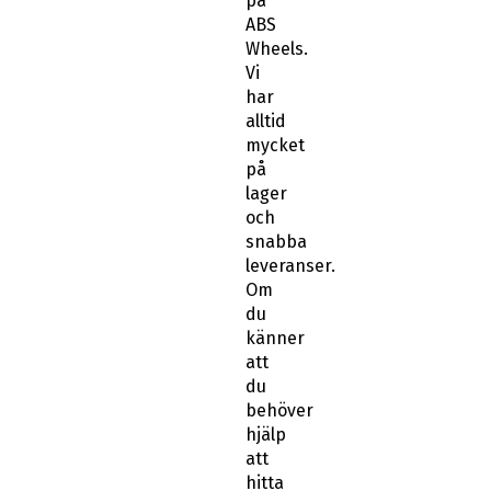
på
ABS
Wheels.
Vi
har
alltid
mycket
på
lager
och
snabba
leveranser.
Om
du
känner
att
du
behöver
hjälp
att
hitta