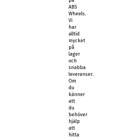
på
ABS
Wheels.
Vi
har
alltid
mycket
på
lager
och
snabba
leveranser.
Om
du
känner
att
du
behöver
hjälp
att
hitta