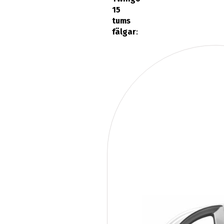
15
tums
fälgar
: