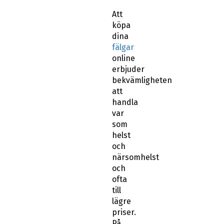
Att
köpa
dina
fälgar
online
erbjuder
bekvämligheten
att
handla
var
som
helst
och
närsomhelst
och
ofta
till
lägre
priser.
På