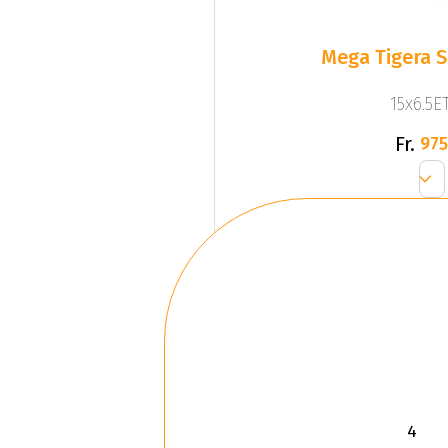
Mega Tigera Si
15x6.5ET
Fr.
975