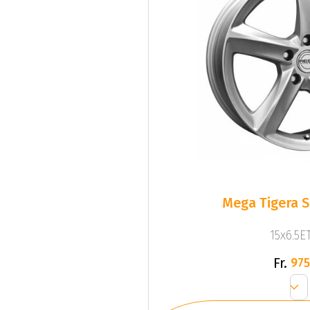
Mega Tigera Si
15x6.5ET
Fr.
975