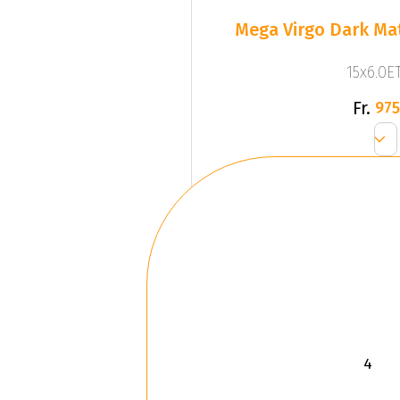
Mega Virgo Dark Mat
15x6.0ET
Fr.
975