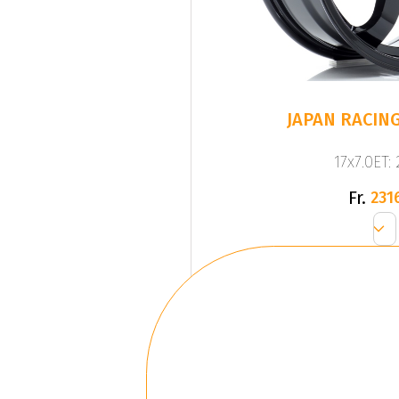
JAPAN RACING
17x7.0ET:
Fr.
231