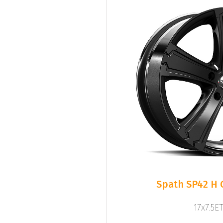
Spath SP42 H 
17x7.5ET