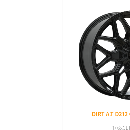
DIRT A.T D212
17x8.0ET