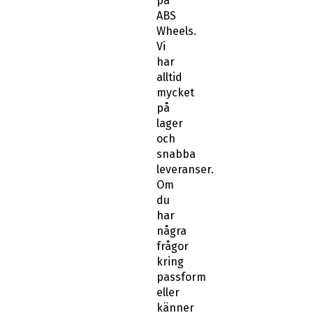
på
ABS
Wheels.
Vi
har
alltid
mycket
på
lager
och
snabba
leveranser.
Om
du
har
några
frågor
kring
passform
eller
känner