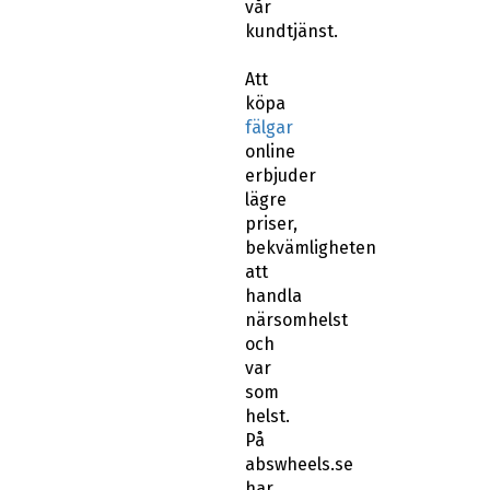
vår
kundtjänst.
Att
köpa
fälgar
online
erbjuder
lägre
priser,
bekvämligheten
att
handla
närsomhelst
och
var
som
helst.
På
abswheels.se
har