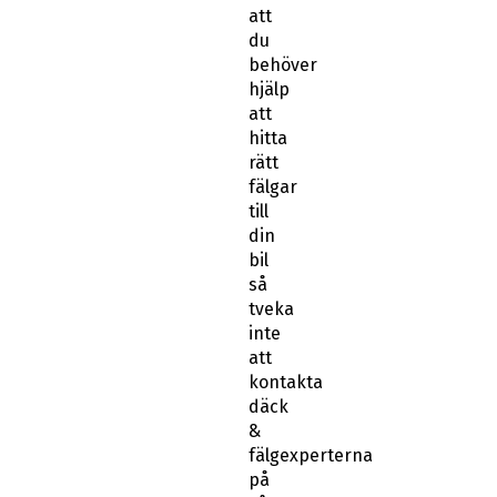
att
du
behöver
hjälp
att
hitta
rätt
fälgar
till
din
bil
så
tveka
inte
att
kontakta
däck
&
fälgexperterna
på