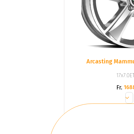
Arcasting Mammu
17x7.0ET
Fr.
168