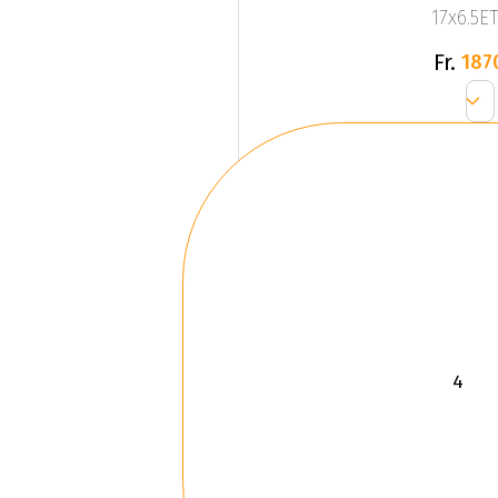
17x6.5ET
Fr.
187