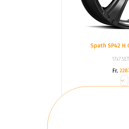
Spath SP42 H 
17x7.5ET
Fr.
228