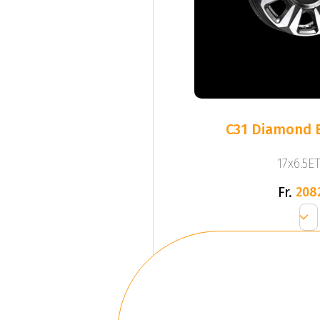
C31 Diamond B
17x6.5ET
Fr.
208