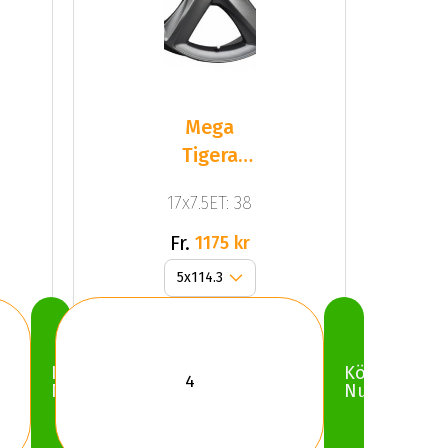
Mega
Tigera
Dark Mat
17x7.5ET: 38
Anthracite
Gr
Fr.
1175 kr
Köp
Köp
Nu
Nu