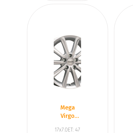
Mega
Virgo
Silver
17x7.0ET: 47