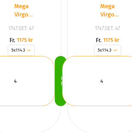
Mega
Mega
Virgo
Virgo
Dark Mat
Silver
17x7.0ET: 47
17x7.0ET: 47
Anthracite
Grey
Fr.
Fr.
1175 kr
1175 kr
Köp
Nu