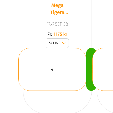
Mega
Tigera
Dark Mat
17x7.5ET: 38
Anthracite
Gr
Fr.
1175 kr
Köp
Nu