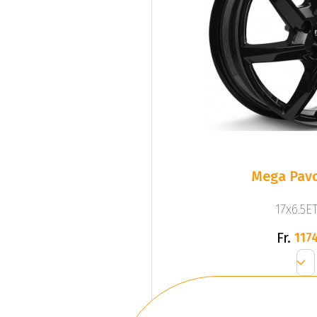
Mega Pavo
17x6.5ET
Fr.
1174