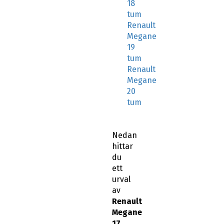
18
tum
Renault
Megane
19
tum
Renault
Megane
20
tum
Nedan
hittar
du
ett
urval
av
Renault
Megane
17