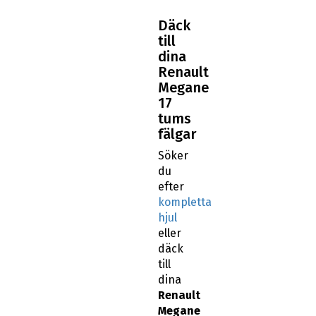
Däck
till
dina
Renault
Megane
17
tums
fälgar
Söker
du
efter
kompletta
hjul
eller
däck
till
dina
Renault
Megane