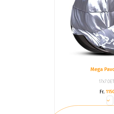
Mega Pavo
17x7.0ET
Fr.
1150