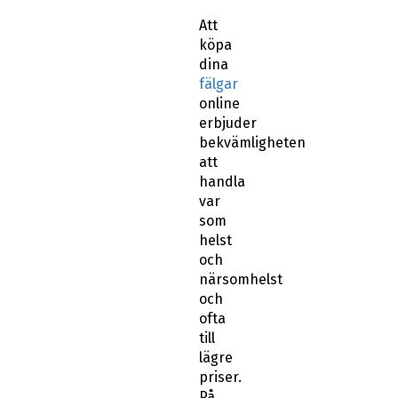
Att
köpa
dina
fälgar
online
erbjuder
bekvämligheten
att
handla
var
som
helst
och
närsomhelst
och
ofta
till
lägre
priser.
På