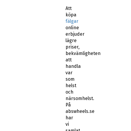
Att
köpa
fälgar
online
erbjuder
lägre
priser,
bekvämligheten
att
handla
var
som
helst
och
närsomhelst.
På
abswheels.se
har
vi
samlat