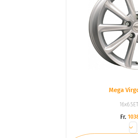
Mega Virgo
16x6.5ET
Fr.
103