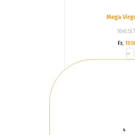
Mega Virgo
16x6.5ET
Fr.
103