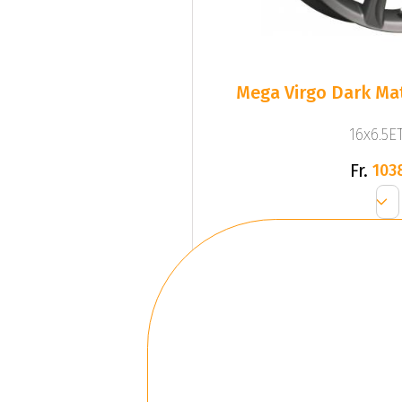
Mega Virgo Dark Mat
16x6.5ET
Fr.
103