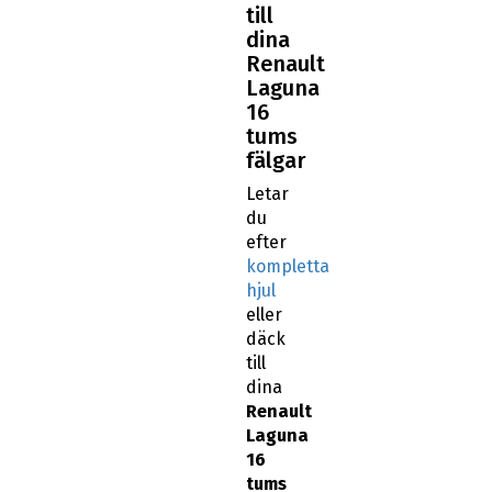
till
dina
Renault
Laguna
16
tums
fälgar
Letar
du
efter
kompletta
hjul
eller
däck
till
dina
Renault
Laguna
16
tums