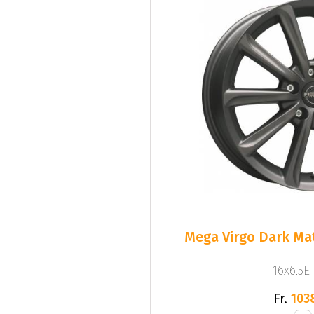
Mega Virgo Dark Mat
16x6.5ET
Fr.
103