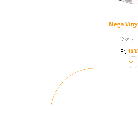
Mega Virgo
16x6.5ET
Fr.
103