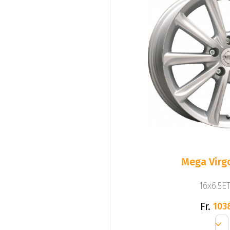
Mega Virgo
16x6.5ET
Fr.
103