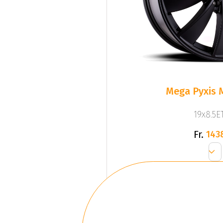
Mega Pyxis 
19x8.5ET
Fr.
143