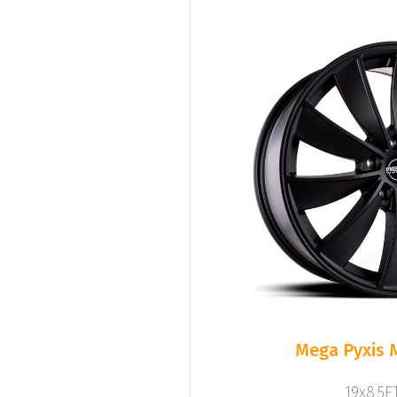
Mega Pyxis 
19x8.5ET