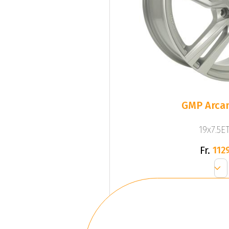
GMP Arcan
19x7.5ET
Fr.
1129