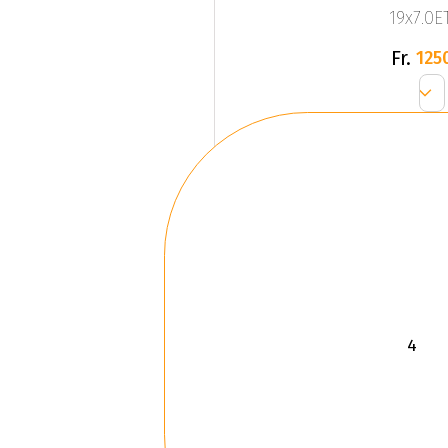
19x7.0ET
Fr.
125