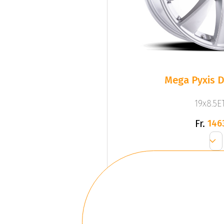
Mega Pyxis D
19x8.5ET
Fr.
146