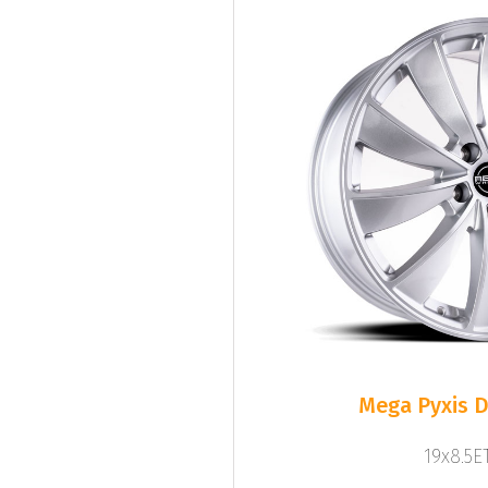
Mega Pyxis D
19x8.5ET