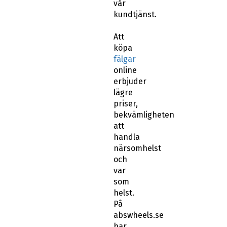
vår
kundtjänst.
Att
köpa
fälgar
online
erbjuder
lägre
priser,
bekvämligheten
att
handla
närsomhelst
och
var
som
helst.
På
abswheels.se
har