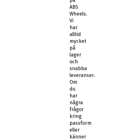
på
ABS
Wheels.
Vi
har
alltid
mycket
på
lager
och
snabba
leveranser.
Om
du
har
några
frågor
kring
passform
eller
känner