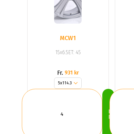
MCW1
15x6.5ET: 45
Fr.
931 kr
Köp
Nu