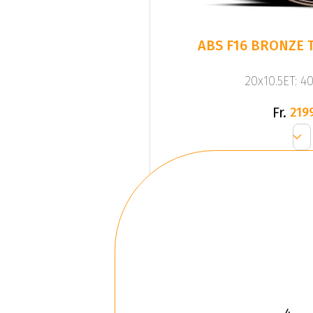
ABS F16 BRONZE T
20x10.5ET: 4
Fr.
219