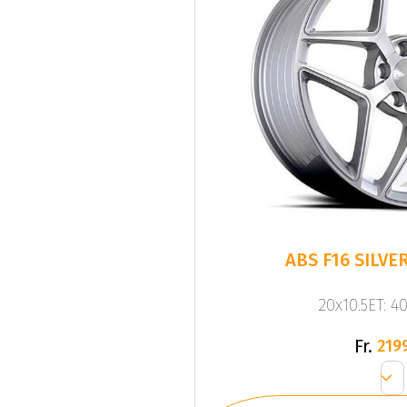
20x10.5ET: 4
Fr.
219