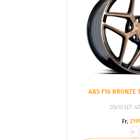
ABS F16 BRONZE T
20x10.5ET: 4
Fr.
219