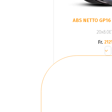
ABS NETTO GP16
20x8.0ET
Fr.
2121