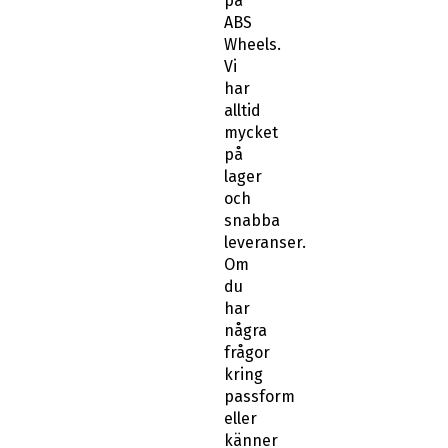
på
ABS
Wheels.
Vi
har
alltid
mycket
på
lager
och
snabba
leveranser.
Om
du
har
några
frågor
kring
passform
eller
känner