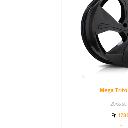
Mega Trito
20x8.5ET
Fr.
178