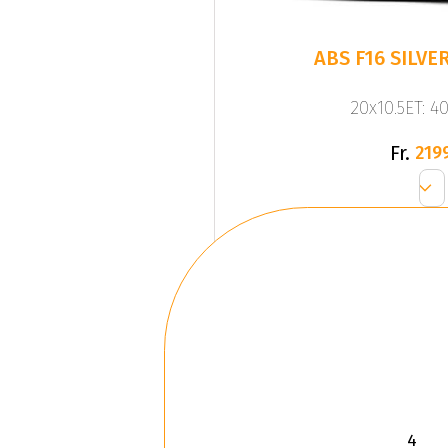
20x10.5ET: 4
Fr.
219