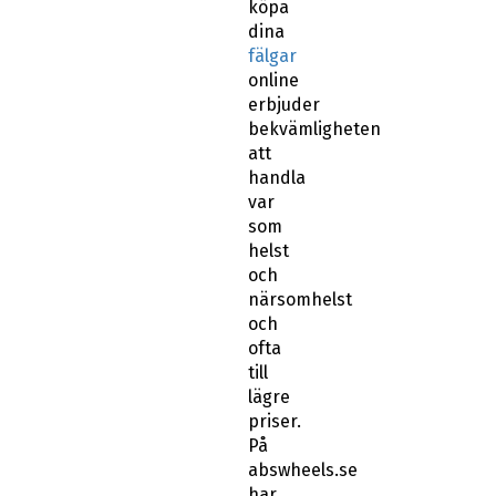
köpa
dina
fälgar
online
erbjuder
bekvämligheten
att
handla
var
som
helst
och
närsomhelst
och
ofta
till
lägre
priser.
På
abswheels.se
har