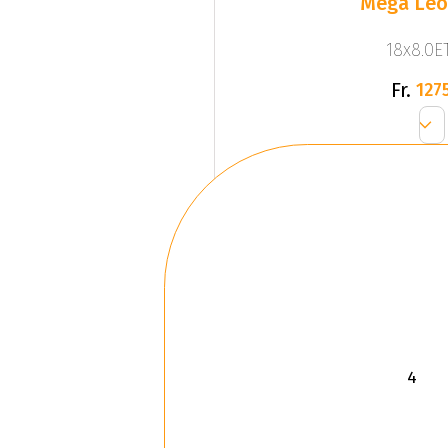
Mega Leo 
18x8.0ET
Fr.
1275