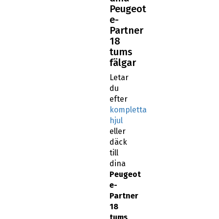
Peugeot
e-
Partner
18
tums
fälgar
Letar
du
efter
kompletta
hjul
eller
däck
till
dina
Peugeot
e-
Partner
18
tums