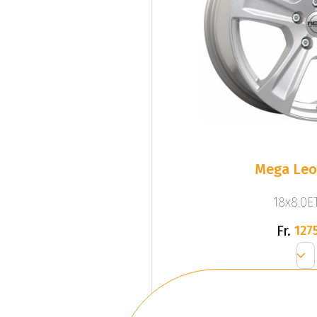
Mega Leo 
18x8.0ET
Fr.
1275