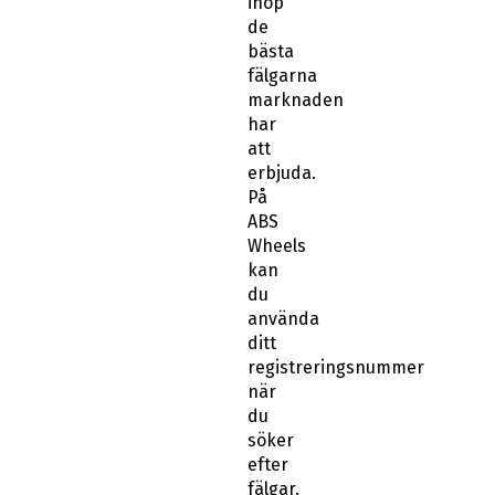
ihop
de
bästa
fälgarna
marknaden
har
att
erbjuda.
På
ABS
Wheels
kan
du
använda
ditt
registreringsnummer
när
du
söker
efter
fälgar.