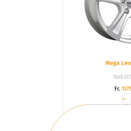
Mega Leo 
18x8.0ET
Fr.
1275