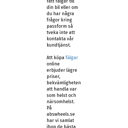
rätt fälgar till
din bil eller om
du har några
frågor kring
passform så
tveka inte att
kontakta vår
kundtjänst.
Att köpa
fälgar
online
erbjuder lägre
priser,
bekvämligheten
att handla var
som helst och
närsomhelst.
På
abswheels.se
har vi samlat
ihop de bästa