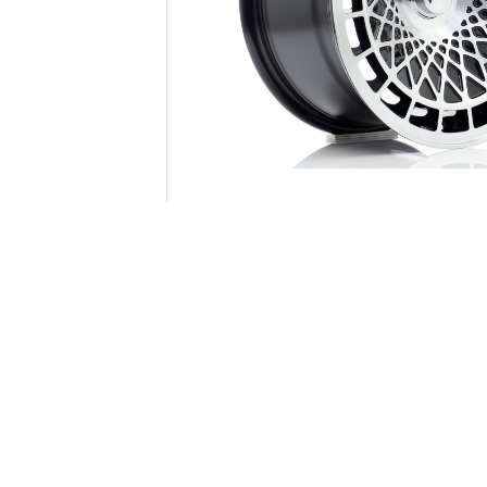
JAPAN RACING JR14 B
15x8.0ET: 15-25
Fr.
2122 kr