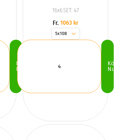
Dark Mat
16x6.5ET: 47
Anthracite
Grey
Fr.
1063 kr
Köp
Köp
Nu
Nu