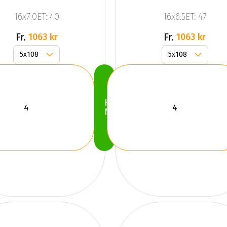
Dark Mat
Dark Mat
16x7.0ET: 40
16x6.5ET: 47
Anthracite
Anthracite
Gr
Grey
Fr.
Fr.
1063 kr
1063 kr
Köp
Nu