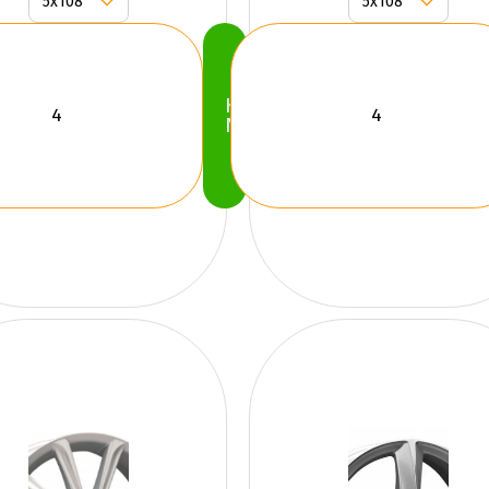
Köp
Nu