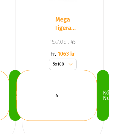
Mega
Tigera
Dark Mat
16x7.0ET: 45
Anthracite
Gr
Fr.
1063 kr
Köp
Köp
Nu
Nu