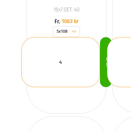
Dark Mat
16x7.0ET: 40
Anthracite
Gr
Fr.
1063 kr
Köp
Nu