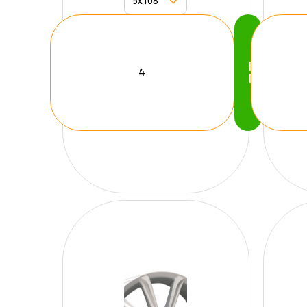
Köp
Nu