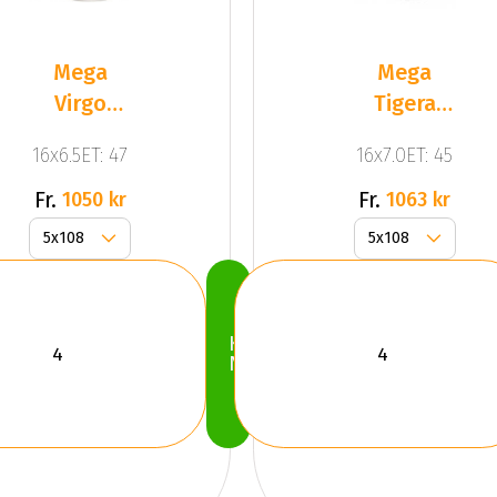
Mega
Mega
Virgo
Tigera
Silver
Dark Mat
16x6.5ET: 47
16x7.0ET: 45
Anthracite
Gr
Fr.
Fr.
1050 kr
1063 kr
Köp
Nu