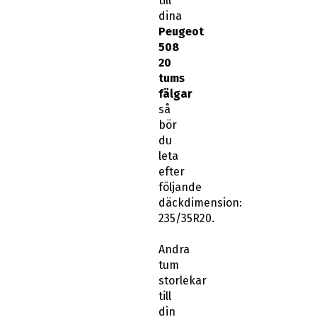
till
dina
Peugeot
508
20
tums
fälgar
så
bör
du
leta
efter
följande
däckdimension:
235/35R20.
Andra
tum
storlekar
till
din