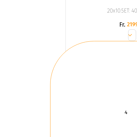
20x10.5ET: 4
Fr.
219