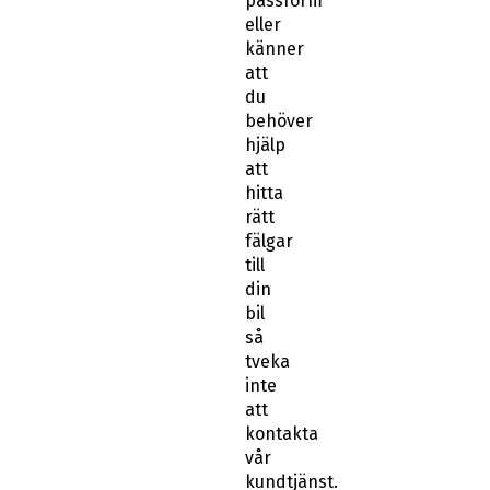
passform
eller
känner
att
du
behöver
hjälp
att
hitta
rätt
fälgar
till
din
bil
så
tveka
inte
att
kontakta
vår
kundtjänst.