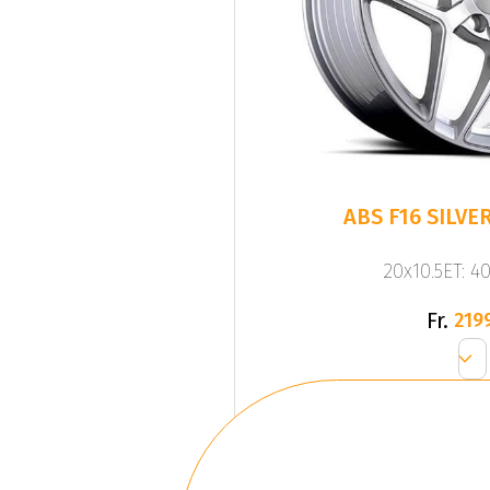
20x10.5ET: 4
Fr.
219