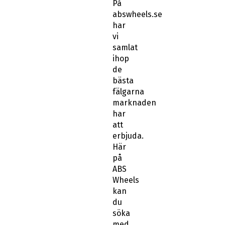
På
abswheels.se
har
vi
samlat
ihop
de
bästa
fälgarna
marknaden
har
att
erbjuda.
Här
på
ABS
Wheels
kan
du
söka
med