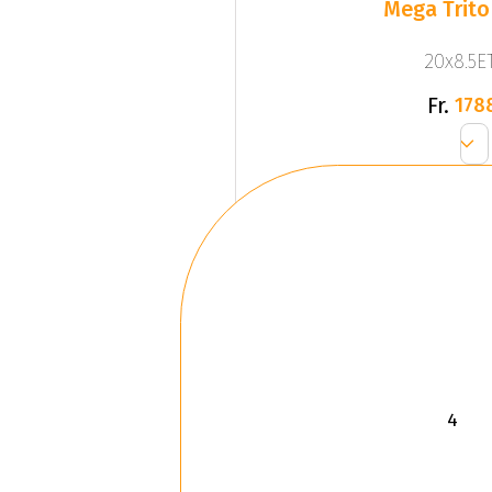
Mega Trito
20x8.5ET
Fr.
178