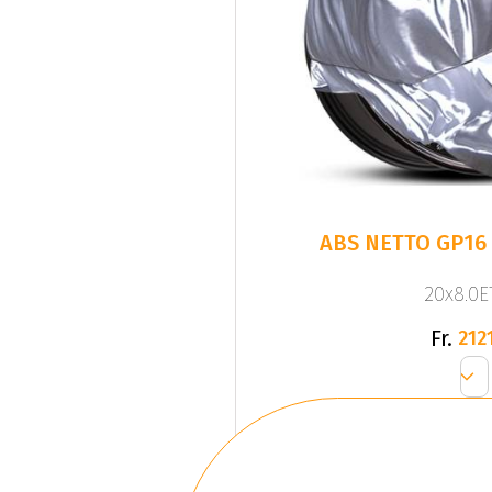
ABS NETTO GP16
20x8.0ET
Fr.
2121