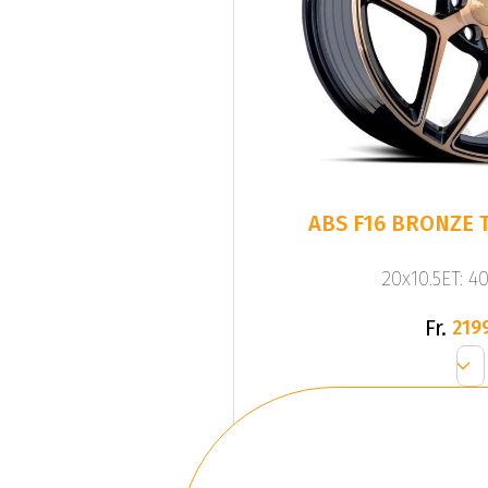
ABS F16 BRONZE T
20x10.5ET: 4
Fr.
219