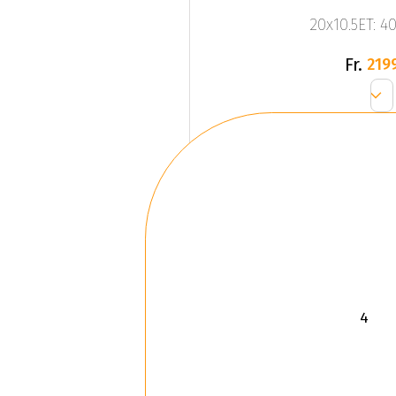
20x10.5ET: 4
Fr.
219