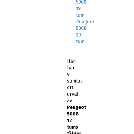
5008
19
tum
Peugeot
5008
20
tum
Här
har
vi
samlat
ett
urval
av
Peugeot
5008
17
tums
fälgar
: