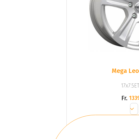
Mega Leo 
17x7.5ET
Fr.
133