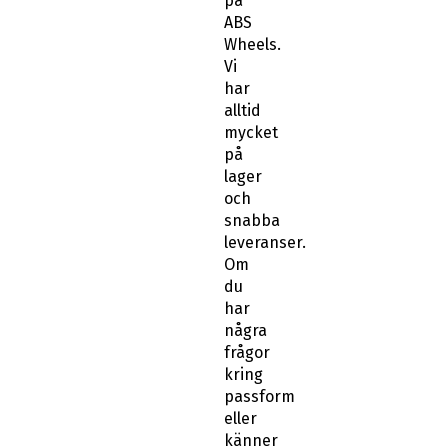
på
ABS
Wheels.
Vi
har
alltid
mycket
på
lager
och
snabba
leveranser.
Om
du
har
några
frågor
kring
passform
eller
känner