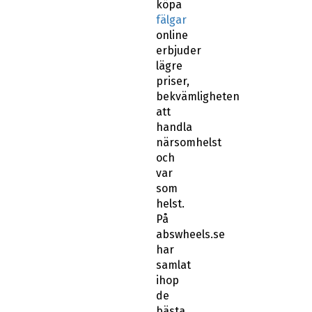
köpa
fälgar
online
erbjuder
lägre
priser,
bekvämligheten
att
handla
närsomhelst
och
var
som
helst.
På
abswheels.se
har
samlat
ihop
de
bästa