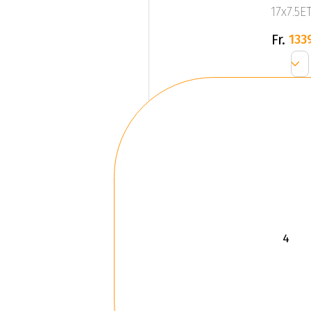
17x7.5ET
Fr.
133