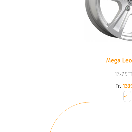
Mega Leo 
17x7.5ET
Fr.
133