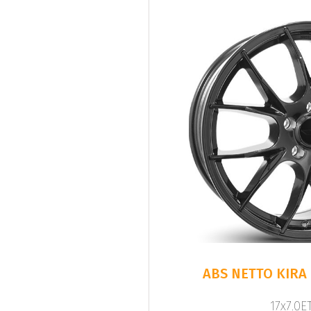
ABS NETTO KIRA
17x7.0ET