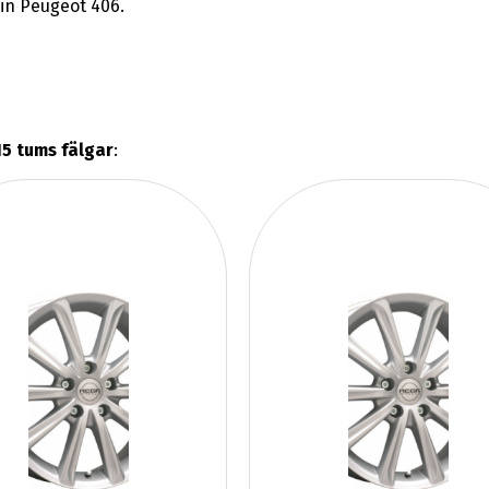
din Peugeot 406.
5 tums fälgar
: