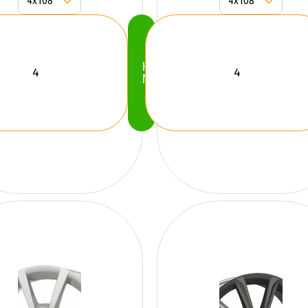
Köp
Nu