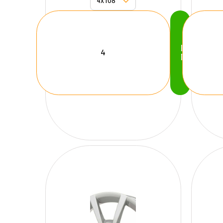
Köp
Nu