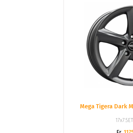
Mega Tigera Dark M
17x7.5ET
Fr.
1175