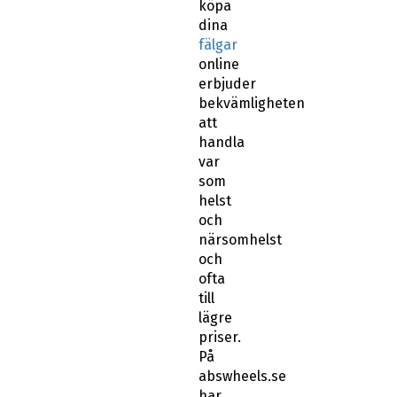
köpa
dina
fälgar
online
erbjuder
bekvämligheten
att
handla
var
som
helst
och
närsomhelst
och
ofta
till
lägre
priser.
På
abswheels.se
har