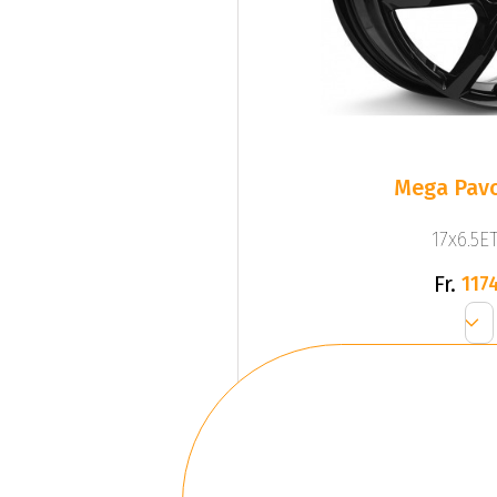
Mega Pavo
17x6.5ET
Fr.
1174