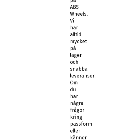
på
ABS
Wheels.
Vi
har
alltid
mycket
på
lager
och
snabba
leveranser.
Om
du
har
några
frågor
kring
passform
eller
känner