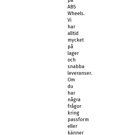
på
ABS
Wheels.
Vi
har
alltid
mycket
på
lager
och
snabba
leveranser.
Om
du
har
några
frågor
kring
passform
eller
känner