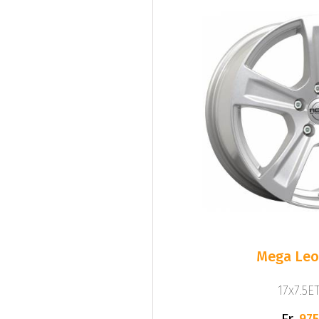
Mega Leo 
17x7.5ET
Fr.
975