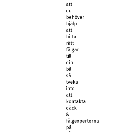
att
du
behöver
hjälp
att
hitta
rätt
fälgar
till
din
bil
så
tveka
inte
att
kontakta
däck
&
fälgexperterna
på