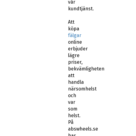
vår
kundtjänst.
Att
köpa
fälgar
online
erbjuder
lägre
priser,
bekvämligheten
att
handla
närsomhelst
och
var
som
helst.
På
abswheels.se
har