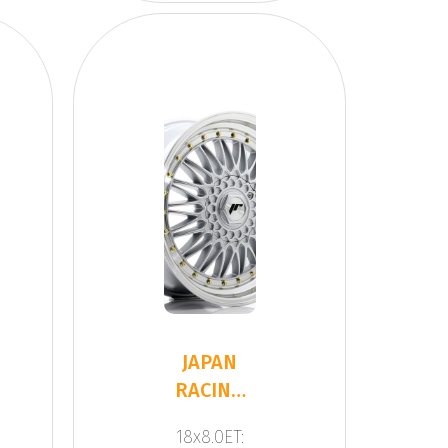
JAPAN
RACING
JR9 Silver
18x8.0ET: