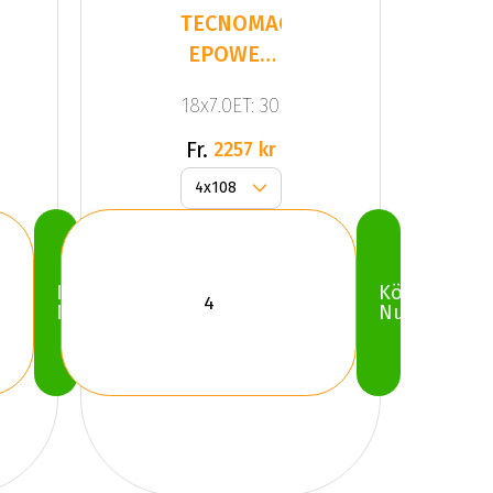
SIO
TECNOMAGNESIO
EPOWER
BLACK
18x7.0ET: 30
MIRROR
Fr.
2257 kr
Köp
Köp
Nu
Nu