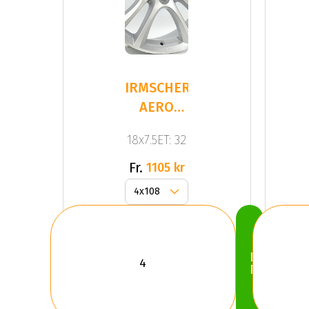
IRMSCHER
AERO
STAR
18x7.5ET: 32
Silver
Fr.
1105 kr
Köp
Nu