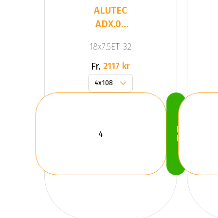
ALUTEC
ADX.02
Gloss
18x7.5ET: 32
Black
Fr.
2117 kr
Köp
Nu