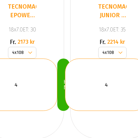
TECNOMAGNESIO
TECNOMAGNE
EPOWER
JUNIOR 4
SILVER
GUN
18x7.0ET: 30
18x7.0ET: 35
METALLIC
Fr.
Fr.
2173 kr
2214 kr
Köp
Nu