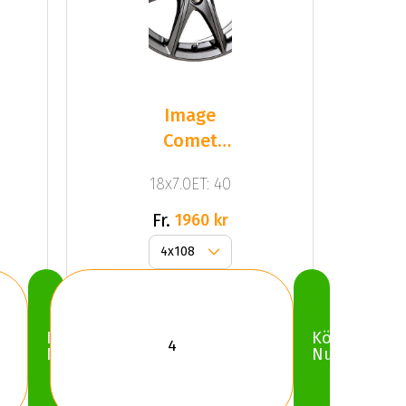
Image
Comet
G.Gun
18x7.0ET: 40
Fr.
1960 kr
Köp
Köp
Nu
Nu