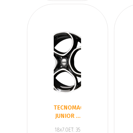
TECNOMAGNESIO
JUNIOR 4
BLACK
18x7.0ET: 35
MIRROR