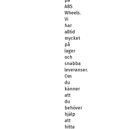
på
ABS
Wheels.
Vi
har
alltid
mycket
på
lager
och
snabba
leveranser.
Om
du
känner
att
du
behöver
hjälp
att
hitta