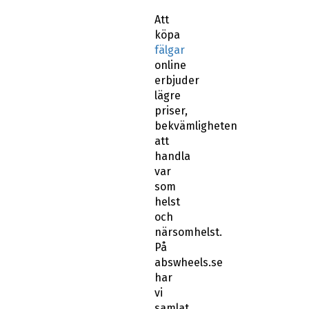
Att
köpa
fälgar
online
erbjuder
lägre
priser,
bekvämligheten
att
handla
var
som
helst
och
närsomhelst.
På
abswheels.se
har
vi
samlat