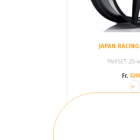
JAPAN RACING 
19x9.5ET: 20-
Fr.
320